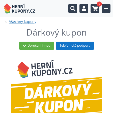
0
Togg
Všechny kupony
Dárkový kupon
Doručení ihned
Telefonická podpora