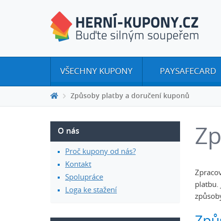
VŠECHNY KUPONY
PAYSAFECARD
Způsoby platby a doručení kuponů
Zp
O nás
Proč kupony od nás?
Kontakt
Zpracov
Spolupráce
platbu.
Loga ke stažení
způsoby