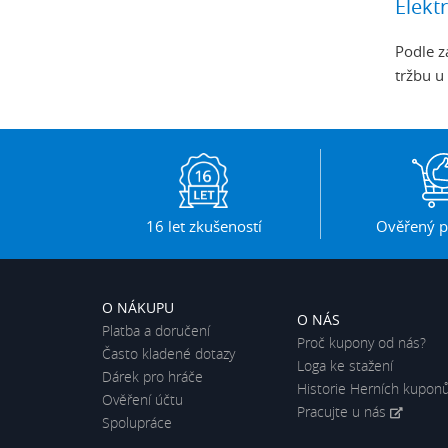
Elekt
Podle z
tržbu u
16 let zkušeností
Ověřený p
O NÁKUPU
O NÁS
Platba a doručení
Proč kupony od nás?
Často kladené dotazy
Loga ke stažení
Dárek pro hráče
Historie Herních kupon
Ověření účtu
Pracujte u nás
Spolupráce