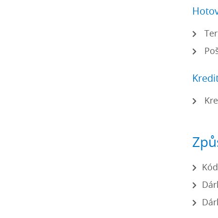
Hotov
Ter
Poš
Kredi
Kre
Způ
Kód
Dár
Dár