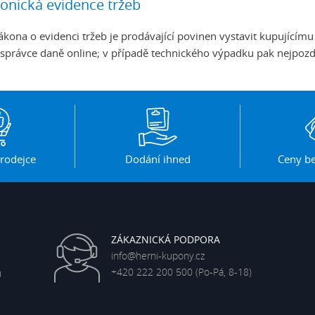
ronická evidence tržeb
ákona o evidenci tržeb je prodávající povinen vystavit kupujícímu
 správce daně online; v případě technického výpadku pak nejpozd
rodejce
Dodání ihned
Ceny be
ZÁKAZNICKÁ PODPORA
info@herni-kupony.cz
+420 222 200 500
(Po-Pá, 8-18)
ů