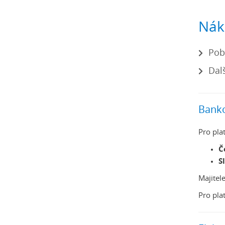
Nák
Pob
Dal
Banko
Pro pla
Č
S
Majitel
Pro pla