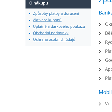
Způ
O nákupu
Bank
Způsoby platby a doručení
Aktivace kuponů
Oka
Uplatnění dárkového poukazu
Běž
Obchodní podmínky
Ochrana osobních údajů
Ryc
Pla
Goo
App
Pla
Mobil
Vod