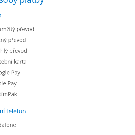
soby platby
a
mžitý převod
ný převod
hlý převod
tební karta
gle Pay
le Pay
tímPak
ní telefon
afone