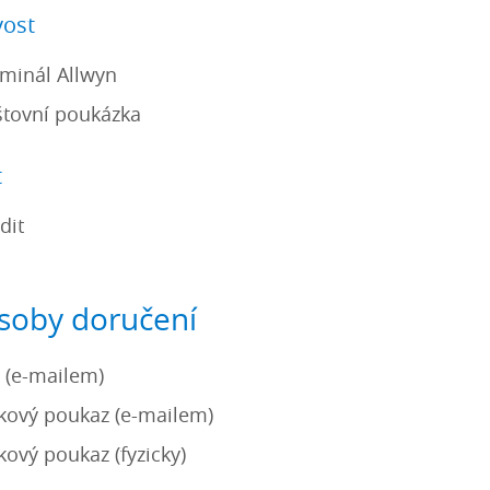
ost
minál Allwyn
tovní poukázka
t
dit
soby doručení
 (e-mailem)
kový poukaz (e-mailem)
kový poukaz (fyzicky)