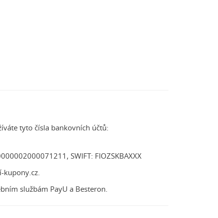
áte tyto čísla bankovních účtů:
3300000002000071211, SWIFT: FIOZSKBAXXX
í-kupony.cz.
tebním službám PayU a Besteron.