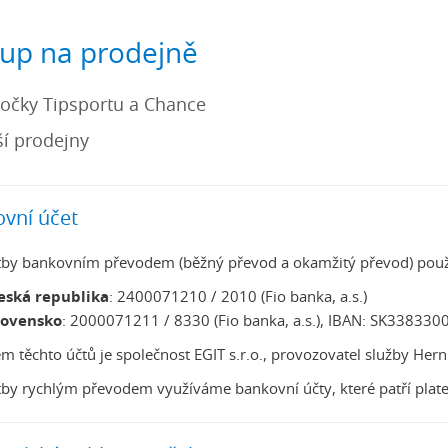
up na prodejně
očky Tipsportu a Chance
ší prodejny
vní účet
tby bankovním převodem (běžný převod a okamžitý převod) použív
eská republika
: 2400071210 / 2010 (Fio banka, a.s.)
lovensko
: 2000071211 / 8330 (Fio banka, a.s.), IBAN: SK338
em těchto účtů je společnost EGIT s.r.o., provozovatel služby Hern
tby rychlým převodem využíváme bankovní účty, které patří pla