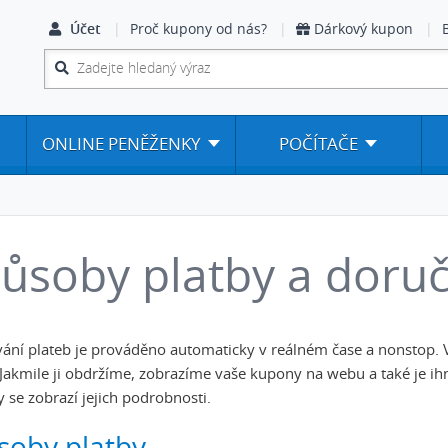
Účet
Proč kupony od nás?
Dárkový kupon
ONLINE PENĚŽENKY
POČÍTAČE
ůsoby platby a doru
ání plateb je prováděno automaticky v reálném čase a nonstop. 
 Jakmile ji obdržíme, zobrazíme vaše kupony na webu a také je ih
 se zobrazí jejich podrobnosti.