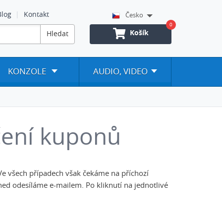
Blog
Kontakt
Česko
0
Košík
Hledat
KONZOLE
AUDIO, VIDEO
čení kuponů
Ve všech případech však čekáme na příchozí
ned odesíláme e-mailem. Po kliknutí na jednotlivé