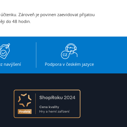
 účtenku. Zároveň je povinen zaevidovat přijatou
ěji do 48 hodin.
z navýšení
Podpora v českém jazyce