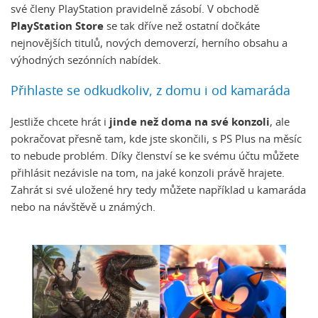
své členy PlayStation pravidelně zásobí. V obchodě
PlayStation Store
se tak dříve než ostatní dočkáte
nejnovějších titulů, nových demoverzí, herního obsahu a
výhodných sezónních nabídek.
Přihlaste se odkudkoliv, z domu i od kamaráda
Jestliže chcete hrát i
jinde než doma na své konzoli
, ale
pokračovat přesně tam, kde jste skončili, s PS Plus na měsíc
to nebude problém. Díky členství se ke svému účtu můžete
přihlásit nezávisle na tom, na jaké konzoli právě hrajete.
Zahrát si své uložené hry tedy můžete například u kamaráda
nebo na návštěvě u známých.