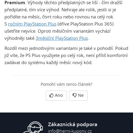
Premium
. Výhody těchto předplatných se liší - čím dražší
předplatné, tím více výhod. Nehraje ale rolik, jestli si je
pořídíte na měsíc, čtvrt roku nebo rovnou na celý rok.
S
ročním PlayStation Plus
(dříve PlayStation Plus 365)
ušetříte nejvíce. Oproti měsíčním variantám vychází
výhodněji také
3měsíční PlayStation Plus
.
Rozdíl mezi jednotlivými variantami je také v pohodlí. Pokud
již víte, že PS Plus využijete po celý rok, není příliš komfortní
zadávat do systému každý měsíc nový kód.
Pomohl vám tento článek?
Ano
Ne
Zákaznická podpora
info@herni-kupony.cz