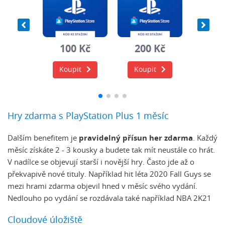
0 Kč
100 Kč
200 Kč
500
it
Koupit
Koupit
Koup
Hry zdarma s PlayStation Plus 1 měsíc
Dalším benefitem je
pravidelný přísun her zdarma
. Každý
měsíc získáte 2 - 3 kousky a budete tak mít neustále co hrát.
V nadílce se objevují starší i novější hry. Často jde až o
překvapivě nové tituly. Například hit léta 2020 Fall Guys se
mezi hrami zdarma objevil hned v měsíc svého vydání.
Nedlouho po vydání se rozdávala také například NBA 2K21
Cloudové úložiště