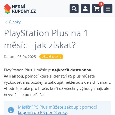
0
Togg
Články
PlayStation Plus na 1
měsíc - jak získat?
Datum:
03.04.2025
Aktualizováno
PlayStation Plus 1 měsíc je
nejkratší dostupnou
variantou
, pomocí které si členství PS plus můžete
vyzkoušet a až později si zakoupit některou z delších variant.
Vhodné je také pro hráče, kteří už všechny výhody znají, ale
nevyužijí je po delší čas.
Měsíční PS Plus můžete zakoupit pomocí
kuponu do PS peněženky
.