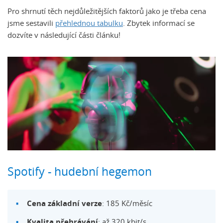
Pro shrnutí těch nejdůležitějších faktorů jako je třeba cena
jsme sestavili
přehlednou tabulku
. Zbytek informací se
dozvíte v následující části článku!
Spotify - hudební hegemon
Cena základní verze
: 185 Kč/měsíc
Kvalita přehrávání
: až 320 kbit/s