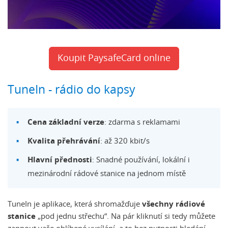
Koupit PaysafeCard online
TuneIn - rádio do kapsy
Cena základní verze
: zdarma s reklamami
Kvalita přehrávání
: až 320 kbit/s
Hlavní přednosti
: Snadné používání, lokální i
mezinárodní rádové stanice na jednom místě
TuneIn je aplikace, která shromažďuje
všechny rádiové
stanice
„pod jednu střechu“. Na pár kliknutí si tedy můžete