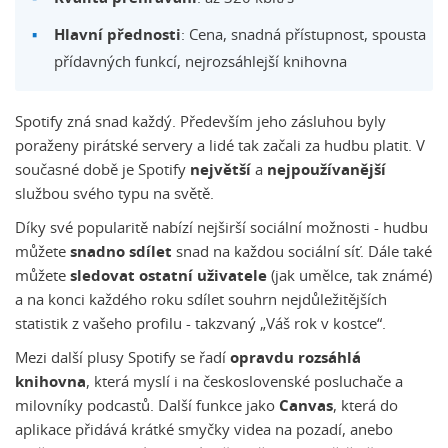
Hlavní přednosti
: Cena, snadná přístupnost, spousta
přídavných funkcí, nejrozsáhlejší knihovna
Spotify zná snad každý. Především jeho zásluhou byly
poraženy pirátské servery a lidé tak začali za hudbu platit. V
současné době je Spotify
největší
a
nejpoužívanější
službou svého typu na světě.
Díky své popularitě nabízí nejširší sociální možnosti - hudbu
můžete
snadno sdílet
snad na každou sociální síť. Dále také
můžete
sledovat ostatní uživatele
(jak umělce, tak známé)
a na konci každého roku sdílet souhrn nejdůležitějších
statistik z vašeho profilu - takzvaný „Váš rok v kostce“.
Mezi další plusy Spotify se řadí
opravdu rozsáhlá
knihovna
, která myslí i na československé posluchače a
milovníky podcastů. Další funkce jako
Canvas
, která do
aplikace přidává krátké smyčky videa na pozadí, anebo