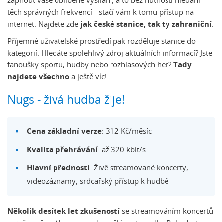
zapnout vaše oblíbené vysílání, a to bez nutnosti hledání
těch správných frekvencí - stačí vám k tomu přístup na
internet. Najdete zde
jak české stanice, tak ty zahraniční
.
Příjemné uživatelské prostředí pak rozděluje stanice do
kategorií. Hledáte spolehlivý zdroj aktuálních informací? Jste
fanoušky sportu, hudby nebo rozhlasových her?
Tady
najdete všechno
a ještě víc!
Nugs - živá hudba žije!
Cena základní verze
: 312 Kč/měsíc
Kvalita přehrávání
: až 320 kbit/s
Hlavní přednosti
: Živě streamované koncerty,
videozáznamy, srdcařský přístup k hudbě
Několik desítek let zkušeností
se streamováním koncertů