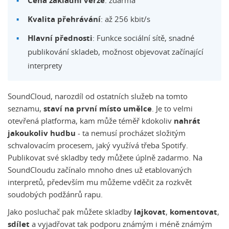
Cena základní verze
: zdarma
Kvalita přehrávání
: až 256 kbit/s
Hlavní přednosti
: Funkce sociální sítě, snadné
publikování skladeb, možnost objevovat začínající
interprety
SoundCloud, narozdíl od ostatních služeb na tomto
seznamu,
staví na první místo umělce
. Je to velmi
otevřená platforma, kam může téměř kdokoliv
nahrát
jakoukoliv hudbu
- ta nemusí procházet složitým
schvalovacím procesem, jaký využívá třeba Spotify.
Publikovat své skladby tedy můžete úplně zadarmo. Na
SoundCloudu začínalo mnoho dnes už etablovaných
interpretů, především mu můžeme vděčit za rozkvět
soudobých podžánrů rapu.
Jako posluchač pak můžete skladby
lajkovat
,
komentovat
,
sdílet
a vyjadřovat tak podporu známým i méně známým