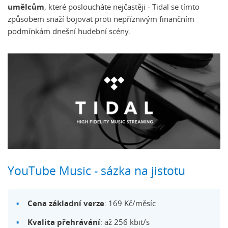
umělcům
, které posloucháte nejčastěji - Tidal se tímto
způsobem snaží bojovat proti nepříznivým finančním
podmínkám dnešní hudební scény.
YouTube Music - sázka na jistotu
Cena základní verze
: 169 Kč/měsíc
Kvalita přehrávání
: až 256 kbit/s