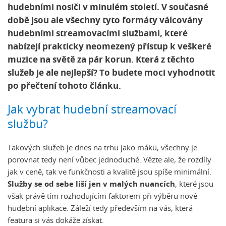
hudebními nosiči v minulém století. V současné
době jsou ale všechny tyto formáty válcovány
hudebními streamovacími službami, které
nabízejí prakticky neomezený přístup k veškeré
muzice na světě za pár korun. Která z těchto
služeb je ale nejlepší? To budete moci vyhodnotit
po přečtení tohoto článku.
Jak vybrat hudební streamovací
službu?
Takových služeb je dnes na trhu jako máku, všechny je
porovnat tedy není vůbec jednoduché. Vězte ale, že rozdíly
jak v ceně, tak ve funkčnosti a kvalitě jsou spíše minimální.
Služby se od sebe liší jen v malých nuancích
, které jsou
však právě tím rozhodujícím faktorem při výběru nové
hudební aplikace. Záleží tedy především na vás, která
featura si vás dokáže získat.