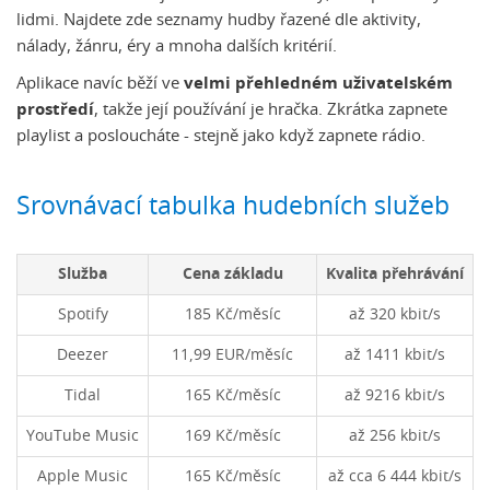
lidmi. Najdete zde seznamy hudby řazené dle aktivity,
nálady, žánru, éry a mnoha dalších kritérií.
Aplikace navíc běží ve
velmi přehledném uživatelském
prostředí
, takže její používání je hračka. Zkrátka zapnete
playlist a posloucháte - stejně jako když zapnete rádio.
Srovnávací tabulka hudebních služeb
Služba
Cena základu
Kvalita přehrávání
Spotify
185 Kč/měsíc
až 320 kbit/s
Deezer
11,99 EUR/měsíc
až 1411 kbit/s
Tidal
165 Kč/měsíc
až 9216 kbit/s
YouTube Music
169 Kč/měsíc
až 256 kbit/s
Apple Music
165 Kč/měsíc
až cca 6 444 kbit/s