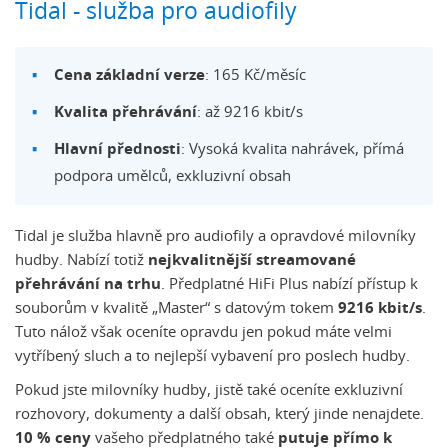
Tidal - služba pro audiofily
Cena základní verze
: 165 Kč/měsíc
Kvalita přehrávání
: až 9216 kbit/s
Hlavní přednosti
: Vysoká kvalita nahrávek, přímá
podpora umělců, exkluzivní obsah
Tidal je služba hlavně pro audiofily a opravdové milovníky
hudby. Nabízí totiž
nejkvalitnější streamované
přehrávání na trhu
. Předplatné HiFi Plus nabízí přístup k
souborům v kvalitě „Master“ s datovým tokem
9216 kbit/s
.
Tuto nálož však oceníte opravdu jen pokud máte velmi
vytříbený sluch a to nejlepší vybavení pro poslech hudby.
Pokud jste milovníky hudby, jistě také oceníte exkluzivní
rozhovory, dokumenty a další obsah, který jinde nenajdete.
10 % ceny
vašeho předplatného také
putuje přímo k