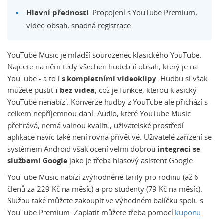
Hlavní přednosti
: Propojení s YouTube Premium,
video obsah, snadná registrace
YouTube Music je mladší sourozenec klasického YouTube.
Najdete na něm tedy všechen hudební obsah, který je na
YouTube - a to i
s kompletními videoklipy
. Hudbu si však
můžete pustit
i bez videa
, což je funkce, kterou klasický
YouTube nenabízí. Konverze hudby z YouTube ale přichází s
celkem nepříjemnou daní. Audio, které YouTube Music
přehrává, nemá valnou kvalitu, uživatelské prostředí
aplikace navíc také není rovna přívětivé. Uživatelé zařízení se
systémem Android však ocení velmi dobrou
integraci se
službami Google
jako je třeba hlasový asistent Google.
YouTube Music nabízí zvýhodněné tarify pro rodinu (až 6
členů za 229 Kč na měsíc) a pro studenty (79 Kč na měsíc).
Službu také můžete zakoupit ve výhodném balíčku spolu s
YouTube Premium. Zaplatit můžete třeba pomocí
kuponu