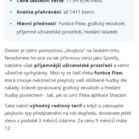
Cena základní verze
: 11,99 EUR/měsíc
Kvalita přehrávání
: až 1411 kbit/s
Hlavní přednosti
: Funkce Flow, grafický ekvalizér,
příjemné uživatelské prostředí, hledání skladeb
Deezer je zatím pomyslnou „dvojkou“ na českém trhu.
Neseženete ho sice za tak příznivou cenu jako Spotify,
nabídne však
příjemnější uživatelské prostředí
a velmi
užitečné vychytávky. Mezi ty se řadí třeba
funkce Flow
,
která mixuje nekonečné playlisty vaší oblíbené hudby dle
nálady; krásně zpracovaný grafický ekvalizér a hledání
hudby poslechem - tak, jak to umí třeba aplikace Shazam.
Také nabízí
výhodný rodinný tarif
a když si zakoupíte
jakýkoliv typ předplatného na rok dopředu, dostanete ještě
slevu v podobě 3 měsíců zdarma. Za cenu 9 měsíců máte
12.