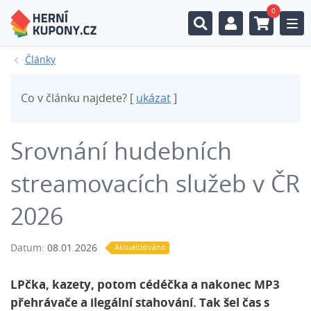
0
Togg
Články
Co v článku najdete? [
ukázat
]
Srovnání hudebních
streamovacích služeb v ČR
2026
Datum:
08.01.2026
Aktualizováno
LPčka, kazety, potom cédéčka a nakonec MP3
přehrávače a ilegální stahování. Tak šel čas s