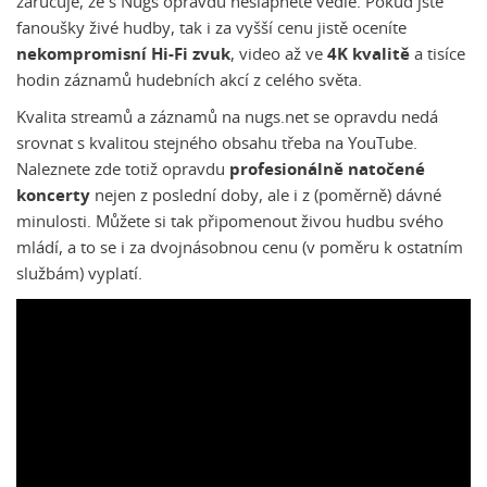
zaručuje, že s Nugs opravdu nešlápnete vedle. Pokud jste
fanoušky živé hudby, tak i za vyšší cenu jistě oceníte
nekompromisní Hi-Fi zvuk
, video až ve
4K kvalitě
a tisíce
hodin záznamů hudebních akcí z celého světa.
Kvalita streamů a záznamů na nugs.net se opravdu nedá
srovnat s kvalitou stejného obsahu třeba na YouTube.
Naleznete zde totiž opravdu
profesionálně natočené
koncerty
nejen z poslední doby, ale i z (poměrně) dávné
minulosti. Můžete si tak připomenout živou hudbu svého
mládí, a to se i za dvojnásobnou cenu (v poměru k ostatním
službám) vyplatí.