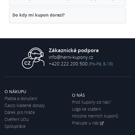
Do kdy mi kupon dorazí?
Zákaznická podpora
info@herni-kupony.cz
+420 222 200 500
(Po-Pá, 8-18)
O NÁKUPU
O NÁS
Platba a doručení
Proč kupony od nás?
Často kladené dotazy
Loga ke stažení
Dárek pro hráče
Historie Herních kuponů
Ověření účtu
Pracujte u nás
Spolupráce