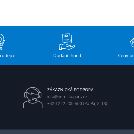
rodejce
Dodání ihned
Ceny be
ZÁKAZNICKÁ PODPORA
info@herni-kupony.cz
+420 222 200 500
(Po-Pá, 8-18)
ů