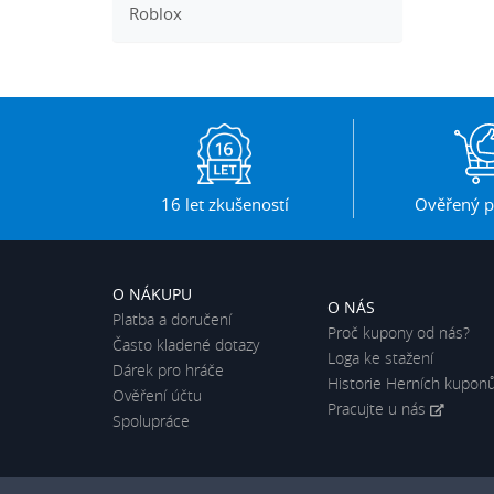
Roblox
16 let zkušeností
Ověřený p
O NÁKUPU
O NÁS
Platba a doručení
Proč kupony od nás?
Často kladené dotazy
Loga ke stažení
Dárek pro hráče
Historie Herních kupon
Ověření účtu
Pracujte u nás
Spolupráce