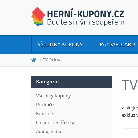
VŠECHNY KUPONY
PAYSAFECARD
TV Prima
TV
Kategorie
Všechny kupony
Počítače
Získejt
Konzole
exkluzi
Online peněženky
Audio, video