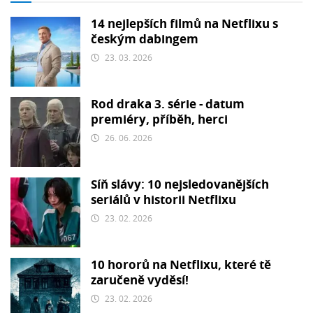
14 nejlepších filmů na Netflixu s
českým dabingem
23. 03. 2026
Rod draka 3. série - datum
premiéry, příběh, herci
26. 06. 2026
Síň slávy: 10 nejsledovanějších
seriálů v historii Netflixu
23. 02. 2026
10 hororů na Netflixu, které tě
zaručeně vyděsí!
23. 02. 2026