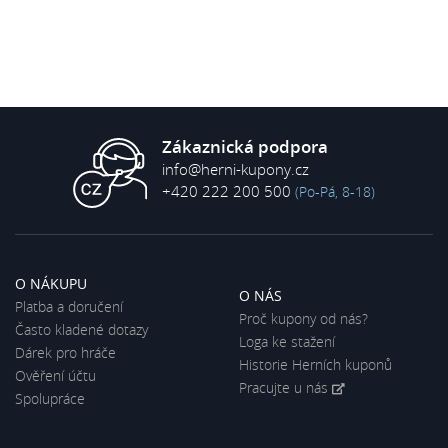
Zákaznická podpora
info@herni-kupony.cz
+420 222 200 500
(Po-Pá, 8-18)
O NÁKUPU
O NÁS
Platba a doručení
Proč kupony od nás?
Často kladené dotazy
Loga ke stažení
Dárek pro hráče
Historie Herních kuponů
Ověření účtu
Pracujte u nás
Spolupráce