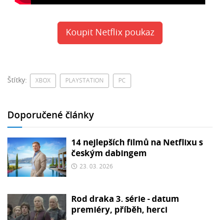
Koupit Netflix poukaz
Štítky:
XBOX
PLAYSTATION
PC
Doporučené články
14 nejlepších filmů na Netflixu s
českým dabingem
23. 03. 2026
Rod draka 3. série - datum
premiéry, příběh, herci