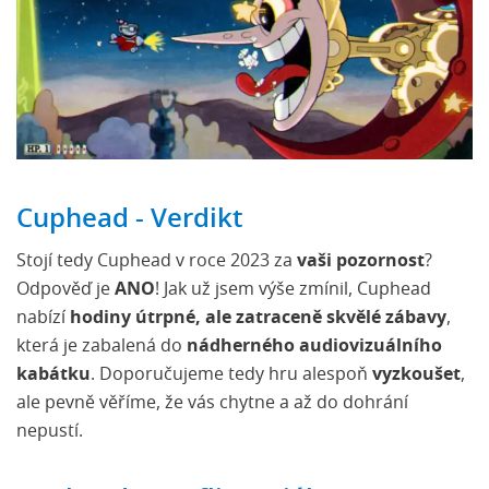
Cuphead - Verdikt
Stojí tedy Cuphead v roce 2023 za
vaši pozornost
?
Odpověď je
ANO
! Jak už jsem výše zmínil, Cuphead
nabízí
hodiny útrpné, ale zatraceně skvělé zábavy
,
která je zabalená do
nádherného audiovizuálního
kabátku
. Doporučujeme tedy hru alespoň
vyzkoušet
,
ale pevně věříme, že vás chytne a až do dohrání
nepustí.