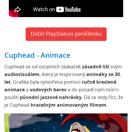
Dobít PlayStation peněženku
Cuphead - Animace
Cuphead se od ostatních skákaček
zásadně liší
svým
audiovizuálem
,
který je inspirovaný
animáky ze 30.
let
. Grafika byla vytvořena pomocí
ručně kreslené
animace
a
vodových barev
a do pozadí nám tvůrci
pouští
původní jazzové nahrávky
. Dá se tedy říct, že
je Cuphead
hratelným animovaným filmem
.