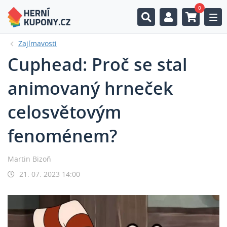
0
Togg
Zajímavosti
Cuphead: Proč se stal
animovaný hrneček
celosvětovým
fenoménem?
Martin Bizoň
21. 07. 2023 14:00