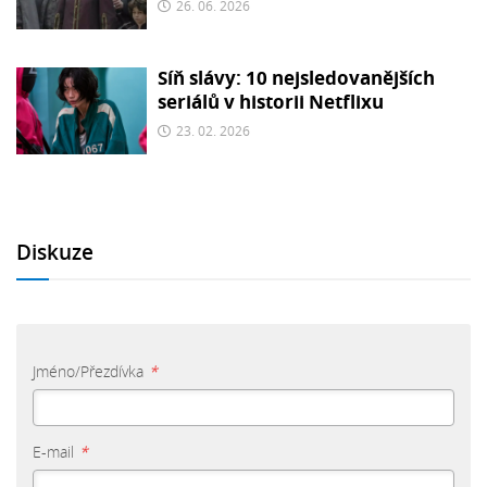
26. 06. 2026
Síň slávy: 10 nejsledovanějších
seriálů v historii Netflixu
23. 02. 2026
Diskuze
Jméno/Přezdívka
*
E-mail
*