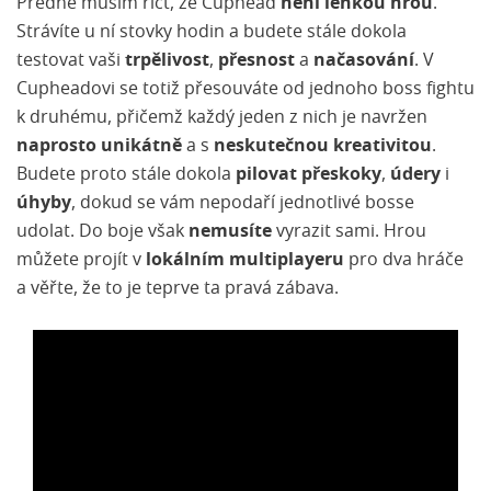
Předně musím říct, že Cuphead
není lehkou hrou
.
Strávíte u ní stovky hodin a budete stále dokola
testovat vaši
trpělivost
,
přesnost
a
načasování
. V
Cupheadovi se totiž přesouváte od jednoho boss fightu
k druhému, přičemž každý jeden z nich je navržen
naprosto unikátně
a s
neskutečnou kreativitou
.
Budete proto stále dokola
pilovat přeskoky
,
údery
i
úhyby
, dokud se vám nepodaří jednotlivé bosse
udolat. Do boje však
nemusíte
vyrazit sami. Hrou
můžete projít v
lokálním multiplayeru
pro dva hráče
a věřte, že to je teprve ta pravá zábava.