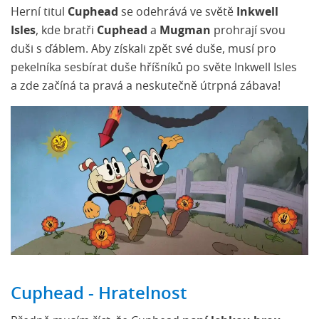
Herní titul
Cuphead
se odehrává ve světě
Inkwell
Isles
, kde bratři
Cuphead
a
Mugman
prohrají svou
duši s ďáblem. Aby získali zpět své duše, musí pro
pekelníka sesbírat duše hříšníků po světe Inkwell Isles
a zde začíná ta pravá a neskutečně útrpná zábava!
Cuphead - Hratelnost