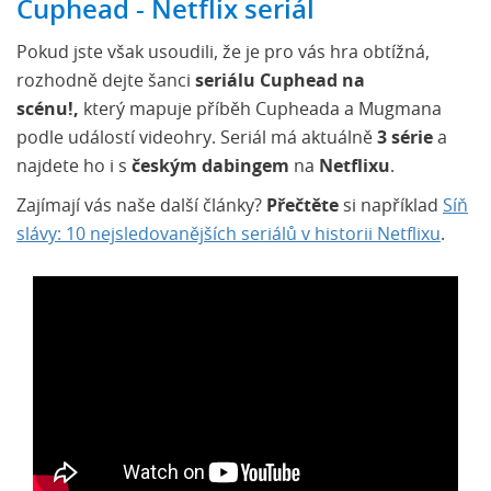
Cuphead - Netflix seriál
Pokud jste však usoudili, že je pro vás hra obtížná,
rozhodně dejte šanci
seriálu Cuphead na
scénu!,
který mapuje příběh Cupheada a Mugmana
podle událostí videohry. Seriál má aktuálně
3 série
a
najdete ho i s
českým dabingem
na
Netflixu
.
Zajímají vás naše další články?
Přečtěte
si například
Síň
slávy: 10 nejsledovanějších seriálů v historii Netflixu
.