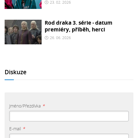
23. 02. 2026
Rod draka 3. série - datum
premiéry, příběh, herci
26. 06. 2026
Diskuze
Jméno/Přezdívka
*
E-mail
*