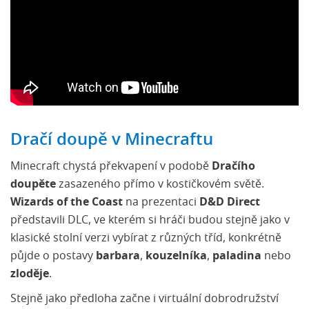
Dračí doupě v Minecraftu
Minecraft chystá překvapení v podobě
Dračího
doupěte
zasazeného přímo v kostičkovém světě.
Wizards of the Coast
na prezentaci
D&D Direct
představili DLC, ve kterém si hráči budou stejně jako v
klasické stolní verzi vybírat z různých tříd, konkrétně
půjde o postavy
barbara
,
kouzelníka
,
paladina
nebo
zloděje
.
Stejně jako předloha začne i virtuální dobrodružství