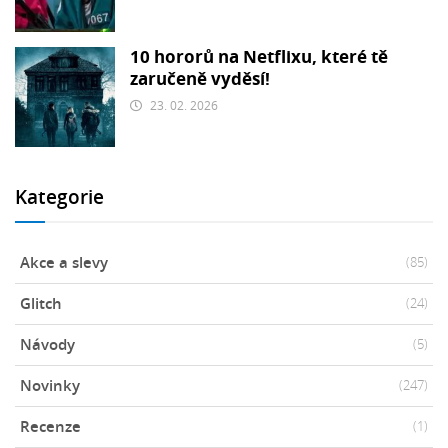
10 hororů na Netflixu, které tě
zaručeně vyděsí!
23. 02. 2026
Kategorie
Akce a slevy
(85)
Glitch
(24)
Návody
(5)
Novinky
(247)
Recenze
(1)