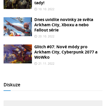
tady!
10. 10. 2022
Dnes uvidíte novinky ze světa
Arkham City, Xboxu a nebo
Fallout série
20. 10. 2022
Glitch #07: Nové módy pro
Arkham City, Cyberpunk 2077 a
WoWko
21. 11. 2022
Diskuze