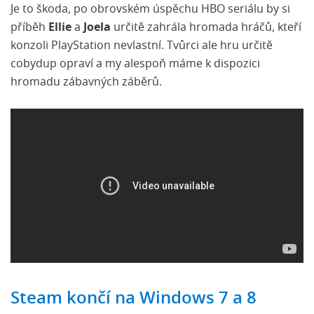
Je to škoda, po obrovském úspěchu HBO seriálu by si
příběh
Ellie
a
Joela
určitě zahrála hromada hráčů, kteří
konzoli PlayStation nevlastní. Tvůrci ale hru určitě
cobydup opraví a my alespoň máme k dispozici
hromadu zábavných záběrů.
Steam končí na Windows 7 a 8