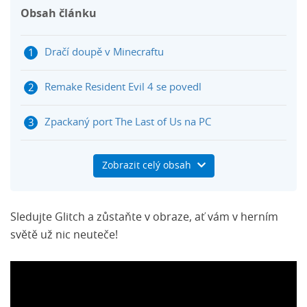
Obsah článku
Dračí doupě v Minecraftu
Remake Resident Evil 4 se povedl
Zpackaný port The Last of Us na PC
Steam končí na Windows 7 a 8
Zobrazit celý obsah
Konec E3
Sledujte Glitch a zůstaňte v obraze, ať vám v herním
Game Pass si už za 1 dolar nepořídíte
světě už nic neuteče!
Dubnové PS Plus hry zdarma
Dvacáté výročí Vietcongu