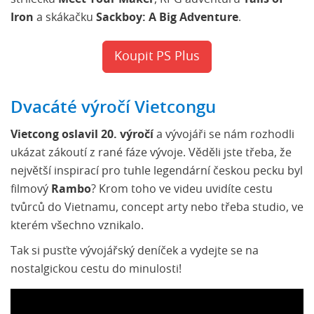
Iron
a skákačku
Sackboy: A Big Adventure
.
Koupit PS Plus
Dvacáté výročí Vietcongu
Vietcong oslavil 20. výročí
a vývojáři se nám rozhodli
ukázat zákoutí z rané fáze vývoje. Věděli jste třeba, že
největší inspirací pro tuhle legendární českou pecku byl
filmový
Rambo
? Krom toho ve videu uvidíte cestu
tvůrců do Vietnamu, concept arty nebo třeba studio, ve
kterém všechno vznikalo.
Tak si pusťte vývojářský deníček a vydejte se na
nostalgickou cestu do minulosti!