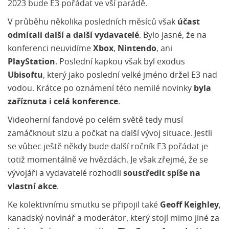
2023 bude E3 pořádat ve vší parádě.
V průběhu několika posledních měsíců však
účast
odmítali další a další vydavatelé
. Bylo jasné, že na
konferenci neuvidíme
Xbox
,
Nintendo
, ani
PlayStation
. Poslední kapkou však byl exodus
Ubisoftu
, který jako poslední velké jméno držel E3 nad
vodou. Krátce po oznámení této nemilé novinky
byla
zaříznuta i celá konference
.
Videoherní fandové po celém světě tedy musí
zamáčknout slzu a počkat na další vývoj situace. Jestli
se vůbec ještě někdy bude další ročník E3 pořádat je
totiž momentálně ve hvězdách. Je však zřejmé, že se
vývojáři a vydavatelé rozhodli
soustředit spíše na
vlastní akce
.
Ke kolektivnímu smutku se připojil také
Geoff Keighley
,
kanadský novinář a moderátor, který stojí mimo jiné za