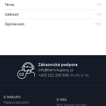
Téma
(19)
Události
(13)
Zajímavosti
(102)
Zákaznická podpora
info@herni-kupony.cz
+420 222 200 500
(Po-Pá, 8-18)
O NÁKUPU
O NÁS
Platba a doručení
Proč kupony od nás?