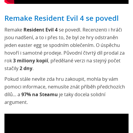
Remake Resident Evil 4 se povedl
Remake
Resident Evil 4
se povedl. Recenzenti i hráči
jsou nadšení, a to i přes to, že byl ze hry odstraněn
jeden easter egg se spodním oblečením. O úspěchu
hovoří i samotné prodeje. Původní čtvrtý díl prodal za
rok
3 miliony kopií
, předělané verzi na stejný počet
stačily
2 dny
.
Pokud stále nevíte zda hru zakoupit, mohla by vám
pomoci informace, nemusíte znát příběh předchozích
dílů... a
97% na Steamu
je taky docela solidní
argument.