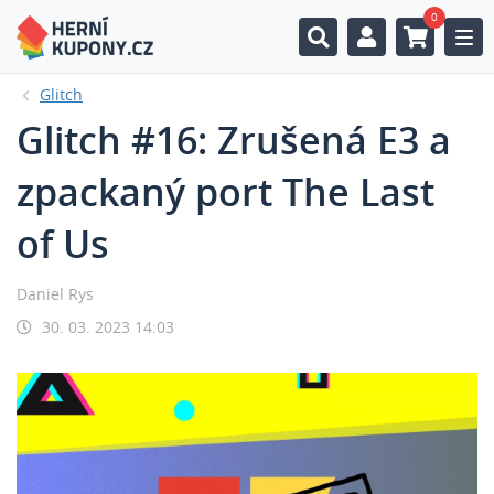
0
Togg
Glitch
Glitch #16: Zrušená E3 a
zpackaný port The Last
of Us
Daniel Rys
30. 03. 2023 14:03