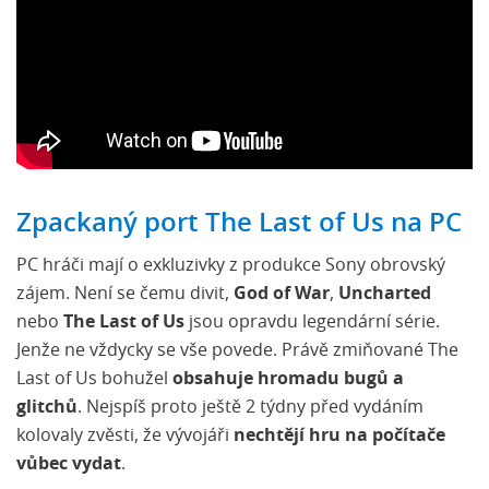
Zpackaný port The Last of Us na PC
PC hráči mají o exkluzivky z produkce Sony obrovský
zájem. Není se čemu divit,
God of War
,
Uncharted
nebo
The Last of Us
jsou opravdu legendární série.
Jenže ne vždycky se vše povede. Právě zmiňované The
Last of Us bohužel
obsahuje hromadu bugů a
glitchů
. Nejspíš proto ještě 2 týdny před vydáním
kolovaly zvěsti, že vývojáři
nechtějí hru na počítače
vůbec vydat
.