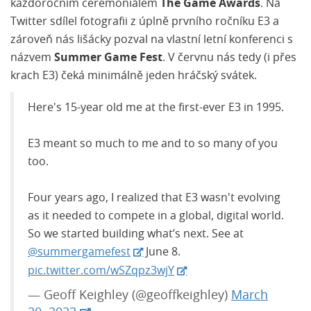
každoročním ceremoniálem
The Game Awards
. Na
Twitter sdílel fotografii z úplně prvního ročníku E3 a
zároveň nás lišácky pozval na vlastní letní konferenci s
názvem
Summer Game Fest
. V červnu nás tedy (i přes
krach E3) čeká minimálně jeden hráčský svátek.
Here's 15-year old me at the first-ever E3 in 1995.
E3 meant so much to me and to so many of you
too.
Four years ago, I realized that E3 wasn't evolving
as it needed to compete in a global, digital world.
So we started building what’s next. See at
@summergamefest
June 8.
pic.twitter.com/wSZqpz3wjY
— Geoff Keighley (@geoffkeighley)
March