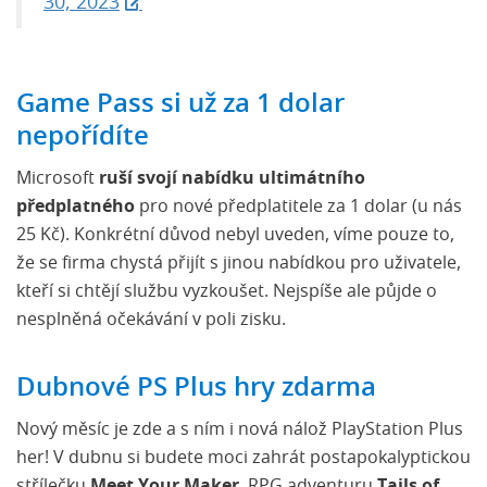
30, 2023
Game Pass si už za 1 dolar
nepořídíte
Microsoft
ruší svojí nabídku ultimátního
předplatného
pro nové předplatitele za 1 dolar (u nás
25 Kč). Konkrétní důvod nebyl uveden, víme pouze to,
že se firma chystá přijít s jinou nabídkou pro uživatele,
kteří si chtějí službu vyzkoušet. Nejspíše ale půjde o
nesplněná očekávání v poli zisku.
Dubnové PS Plus hry zdarma
Nový měsíc je zde a s ním i nová nálož PlayStation Plus
her! V dubnu si budete moci zahrát postapokalyptickou
střílečku
Meet Your Maker
, RPG adventuru
Tails of