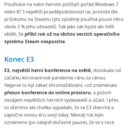
Používáte na svém herním počítači pořád Windows 7
nebo 8? S největší pravděpodobností ne, protože dle
průzkumu na Steamu tyto systémy používá pouze něco
okolo 2 % jeho uživatelů. Tak jako tak byste ale měli
vědět, že
příští rok už na těchto verzích operačního
systému Steam nespustíte
.
Konec E3
E3, největší herní konference na světě,
dostávala od
začátku koronavirové pandemie ránu za ránou.
Nejprve to byl zákaz shromažďování, což znamenalo
přesun konference do online prostoru
, a potom
nezájem největších herních vydavatelů o účast. I přes
to všechno ale chvilku vypadalo, že se E3 zberchá a
započne novou éru svojí slávy. Minulý rok bylo
oznámeno (po údajně dočasné pauze), že se v roce