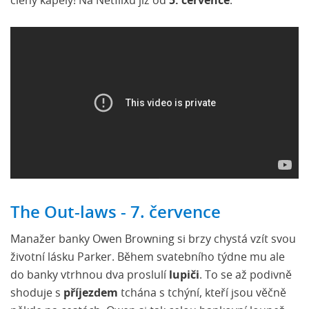
členy kapely! Na Netflixu již od
5. července
.
The Out-laws - 7. července
Manažer banky Owen Browning si brzy chystá vzít svou
životní lásku Parker. Během svatebního týdne mu ale
do banky vtrhnou dva proslulí
lupiči
. To se až podivně
shoduje s
příjezdem
tchána s tchýní, kteří jsou věčně