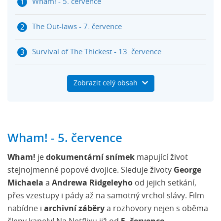
Wham! - 5. července
The Out-laws - 7. července
Survival of The Thickest - 13. července
They Cloned Tyrone - 21. července
Zobrazit celý obsah
PARADISE - 27. července
Wham! - 5. července
Wham!
je
dokumentární snímek
mapující život
stejnojmenné popové dvojice. Sleduje životy
George
Michaela
a
Andrewa Ridgeleyho
od jejich setkání,
přes vzestupy i pády až na samotný vrchol slávy. Film
nabídne i
archivní záběry
a rozhovory nejen s oběma