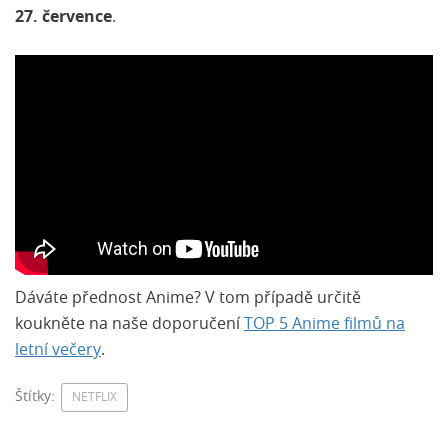
27. července
.
Dáváte přednost Anime? V tom případě určitě
koukněte na naše doporučení
TOP 5 Anime filmů na
letní večery
.
Štítky:
NETFLIX