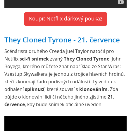
Koupit Netflix dárkový poukaz
They Cloned Tyrone - 21. července
Scénárista druhého Creeda Juel Taylor natočil pro
Netflix
sci-fi snímek
zvaný
They Cloned Tyrone
. John
Boyega, kterého můžete znát například ze Star Wras:
Vzestup Skywalkera je jednou z trojice hlavních hrdinů,
kteří zkoumají řadu podivných událostí. Ty vedou k
odhalení
spiknutí
, které souvisí s
klonováním
. Zda
půjde o klonování lidí či něčeho jiného zjistíme
21.
července
, kdy bude snímek oficiálně uveden.