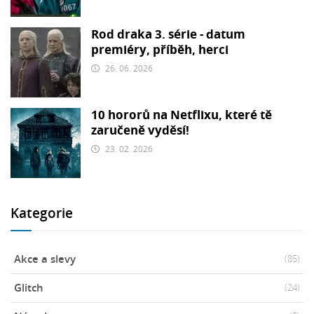
Rod draka 3. série - datum
premiéry, příběh, herci
26. 06. 2026
10 hororů na Netflixu, které tě
zaručeně vyděsí!
23. 02. 2026
Kategorie
Akce a slevy
(85)
Glitch
(24)