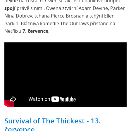
někde na cestách. Owen si tak celou bankovní loupež
spojí
právě s nimi. Owena ztvární Adam Devine, Parker
Nina Dobrev, tchána Pierce Brosnan a tchýni Ellen
Barkin. Bláznivá komedie The Out-laws přistane na
Netflixu
7. července
.
Survival of The Thickest - 13.
července