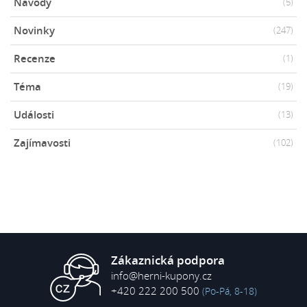
Návody
(5)
Novinky
(247)
Recenze
(1)
Téma
(19)
Události
(13)
Zajímavosti
(102)
Zákaznická podpora
info@herni-kupony.cz
+420 222 200 500
(Po-Pá, 8-18)