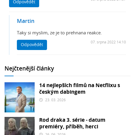
Odpovědět
Martin
Taky si myslim, ze je to prehnana reakce.
07. srpna 2022 14:10
Odpovědět
Nejčtenější články
14 nejlepších filmů na Netflixu s
českým dabingem
23. 03. 2026
Rod draka 3. série - datum
premiéry, příběh, herci
26. 06. 2026