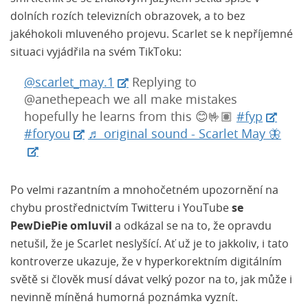
dolních rozích televizních obrazovek, a to bez
jakéhokoli mluveného projevu. Scarlet se k nepříjemné
situaci vyjádřila na svém TikToku:
@scarlet_may.1
Replying to
@anethepeach we all make mistakes
hopefully he learns from this 😊🤟🏽
#fyp
#foryou
♬ original sound - Scarlet May 🦋
Po velmi razantním a mnohočetném upozornění na
chybu prostřednictvím Twitteru i YouTube
se
PewDiePie omluvil
a odkázal se na to, že opravdu
netušil, že je Scarlet neslyšící. Ať už je to jakkoliv, i tato
kontroverze ukazuje, že v hyperkorektním digitálním
světě si člověk musí dávat velký pozor na to, jak může i
nevinně míněná humorná poznámka vyznít.