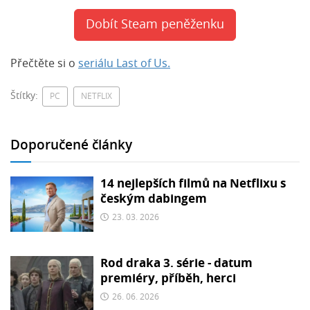
Dobít Steam peněženku
Přečtěte si o
seriálu Last of Us.
Štítky:
PC
NETFLIX
Doporučené články
14 nejlepších filmů na Netflixu s
českým dabingem
23. 03. 2026
Rod draka 3. série - datum
premiéry, příběh, herci
26. 06. 2026