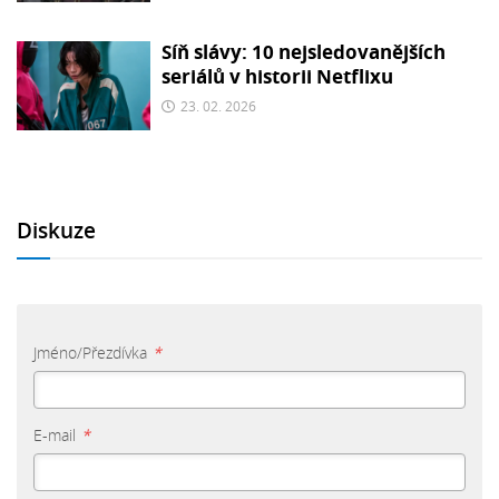
Síň slávy: 10 nejsledovanějších
seriálů v historii Netflixu
23. 02. 2026
Diskuze
Jméno/Přezdívka
*
E-mail
*