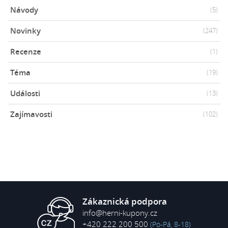
Návody
(5)
Novinky
(247)
Recenze
(1)
Téma
(19)
Události
(13)
Zajímavosti
(102)
Zákaznická podpora
info@herni-kupony.cz
+420 222 200 500
(Po-Pá, 8-18)