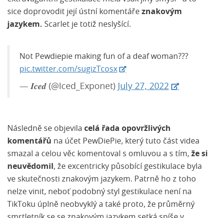
sice doprovodit její ústní komentáře
znakovým
jazykem.
Scarlet je totiž neslyšící.
Not Pewdiepie making fun of a deaf woman???
pic.twitter.com/sugizTcosx
— 𝑰𝒄𝒆𝒅 (@Iced_Exponet)
July 27, 2022
Následně se objevila
celá řada opovržlivých
komentářů
na účet PewDiePie, který tuto část videa
smazal a celou věc komentoval s omluvou a s tím,
že si
neuvědomil
, že excentricky působící gestikulace byla
ve skutečnosti znakovým jazykem. Patrně ho z toho
nelze vinit, neboť podobný styl gestikulace není na
TikToku úplně neobvyklý a také proto, že průměrný
smrtletník se se znakovým jazykem setká spíše v