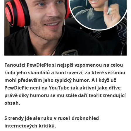
Fanoušci PewDiePie si nejspíš vzpomenou na celou
řadu jeho skandálů a kontroverzí, za které většinou
mohl především jeho typický humor. A i když už
PewDiePie není na YouTube tak aktivní jako dříve,
právě díky humoru se mu stále daří tvořit trendující
obsah.
S trendy jde ale ruku v ruce i drobnohled
internetových kritiků.