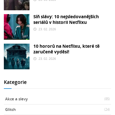
Síň slávy: 10 nejsledovanějších
seriálů v historii Netflixu
23. 02. 2026
10 hororů na Netflixu, které tě
zaručeně vyděsí!
23. 02. 2026
Kategorie
Akce a slevy
(85)
Glitch
(24)