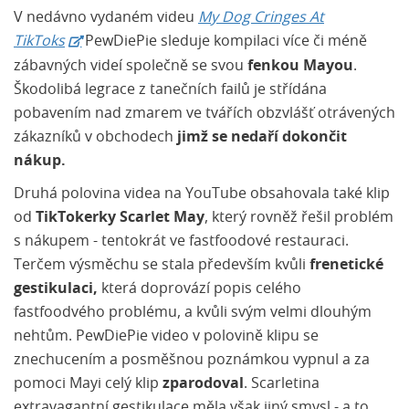
V nedávno vydaném videu
My Dog Cringes At
TikToks
PewDiePie sleduje kompilaci více či méně
zábavných videí společně se svou
fenkou Mayou
.
Škodolibá legrace z tanečních failů je střídána
pobavením nad zmarem ve tvářích obzvlášť otrávených
zákazníků v obchodech
jimž se nedaří dokončit
nákup.
Druhá polovina videa na YouTube obsahovala také klip
od
TikTokerky Scarlet May
, který rovněž řešil problém
s nákupem - tentokrát ve fastfoodové restauraci.
Terčem výsměchu se stala především kvůli
frenetické
gestikulaci,
která doprovází popis celého
fastfoodvého problému, a kvůli svým velmi dlouhým
nehtům. PewDiePie video v polovině klipu se
znechucením a posměšnou poznámkou vypnul a za
pomoci Mayi celý klip
zparodoval
. Scarletina
extravagantní gestikulace měla však jiný smysl - a to