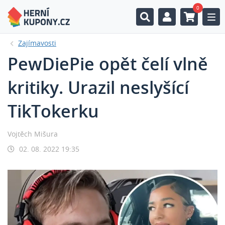
0
Togg
Zajímavosti
PewDiePie opět čelí vlně
kritiky. Urazil neslyšící
TikTokerku
Vojtěch Mišura
02. 08. 2022 19:35