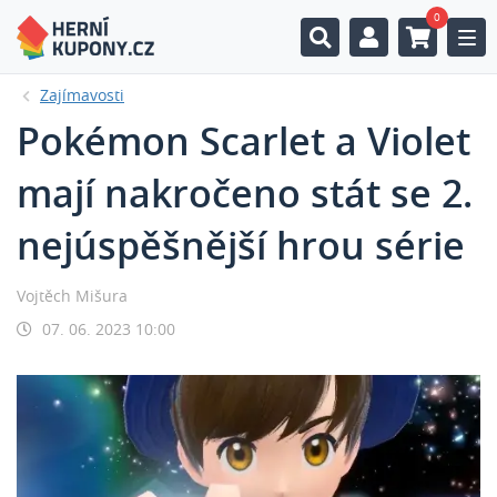
0
Togg
Zajímavosti
Pokémon Scarlet a Violet
mají nakročeno stát se 2.
nejúspěšnější hrou série
Vojtěch Mišura
07. 06. 2023 10:00