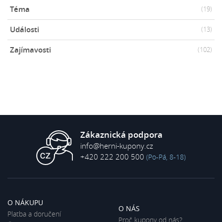
Téma
(19)
Události
(13)
Zajímavosti
(102)
Zákaznická podpora
info@herni-kupony.cz
+420 222 200 500
(Po-Pá, 8-18)
O NÁKUPU
O NÁS
Platba a doručení
Proč kupony od nás?