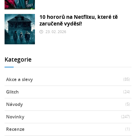
10 hororů na Netflixu, které tě
zaručeně vyděsí!
23. 02. 2026
Kategorie
Akce a slevy
(85)
Glitch
(24)
Návody
(5)
Novinky
(247)
Recenze
(1)