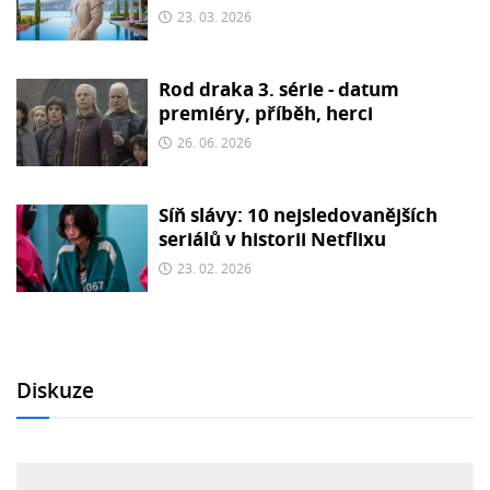
23. 03. 2026
Rod draka 3. série - datum
premiéry, příběh, herci
26. 06. 2026
Síň slávy: 10 nejsledovanějších
seriálů v historii Netflixu
23. 02. 2026
Diskuze