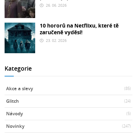
26. 06. 2026
10 hororů na Netflixu, které tě
zaručeně vyděsí!
23. 02. 2026
Kategorie
Akce a slevy
(85)
Glitch
(24)
Návody
(5)
Novinky
(247)