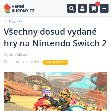
0
Togg
Novinky
Všechny dosud vydané
hry na Nintendo Switch 2
Vojtěch Mišura
26. 11. 2025 15:09
Aktualizováno