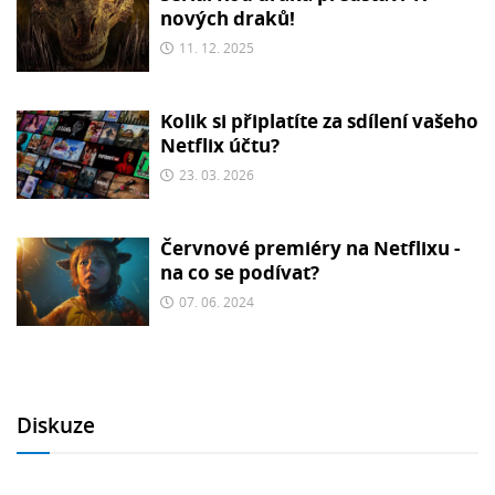
nových draků!
11. 12. 2025
Kolik si připlatíte za sdílení vašeho
Netflix účtu?
23. 03. 2026
Červnové premiéry na Netflixu -
na co se podívat?
07. 06. 2024
Diskuze