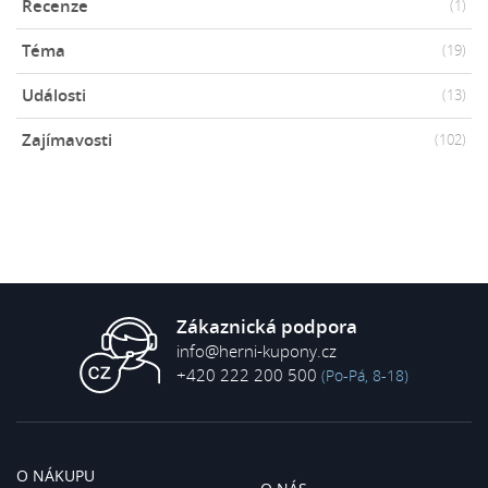
Recenze
(1)
Téma
(19)
Události
(13)
Zajímavosti
(102)
Zákaznická podpora
info@herni-kupony.cz
+420 222 200 500
(Po-Pá, 8-18)
O NÁKUPU