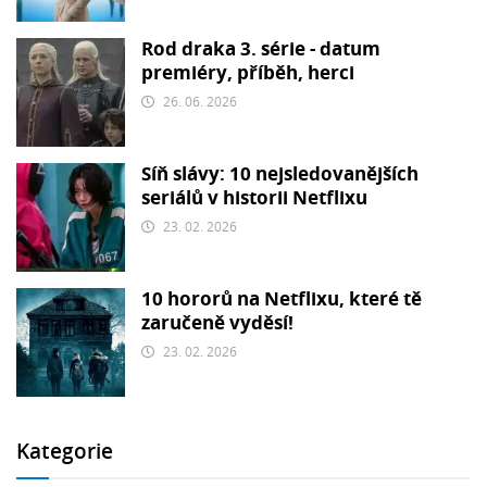
Rod draka 3. série - datum
premiéry, příběh, herci
26. 06. 2026
Síň slávy: 10 nejsledovanějších
seriálů v historii Netflixu
23. 02. 2026
10 hororů na Netflixu, které tě
zaručeně vyděsí!
23. 02. 2026
Kategorie