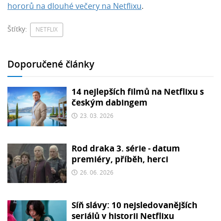
hororů na dlouhé večery na Netflixu
.
Štítky:
NETFLIX
Doporučené články
14 nejlepších filmů na Netflixu s
českým dabingem
23. 03. 2026
Rod draka 3. série - datum
premiéry, příběh, herci
26. 06. 2026
Síň slávy: 10 nejsledovanějších
seriálů v historii Netflixu