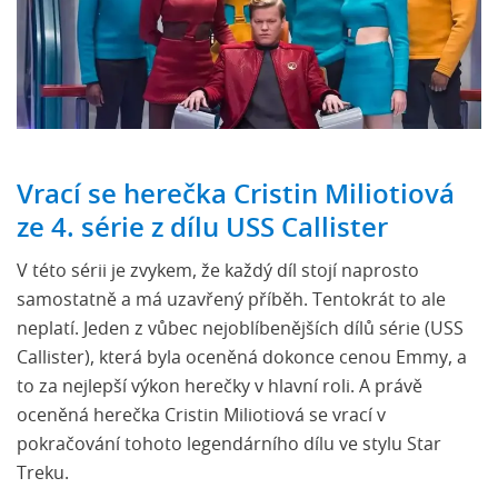
Vrací se herečka Cristin Miliotiová
ze 4. série z dílu USS Callister
V této sérii je zvykem, že každý díl stojí naprosto
samostatně a má uzavřený příběh. Tentokrát to ale
neplatí. Jeden z vůbec nejoblíbenějších dílů série (USS
Callister), která byla oceněná dokonce cenou Emmy, a
to za nejlepší výkon herečky v hlavní roli. A právě
oceněná herečka Cristin Miliotiová se vrací v
pokračování tohoto legendárního dílu ve stylu Star
Treku.