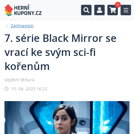
0
Togg
Zajímavosti
7. série Black Mirror se
vrací ke svým sci-fi
kořenům
Vojtěch Mišura
10. 04. 2025 16:22