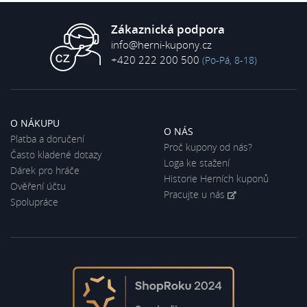
Zákaznická podpora
info@herni-kupony.cz
+420 222 200 500
(Po-Pá, 8-18)
O NÁKUPU
O NÁS
Platba a doručení
Proč kupony od nás?
Často kladené dotazy
Loga ke stažení
Dárek pro hráče
Historie Herních kuponů
Ověření účtu
Pracujte u nás
Spolupráce