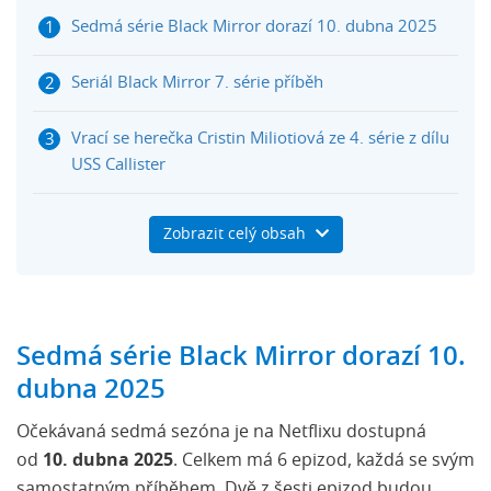
Sedmá série Black Mirror dorazí 10. dubna 2025
Seriál Black Mirror 7. série příběh
Vrací se herečka Cristin Miliotiová ze 4. série z dílu
USS Callister
Black Mirror hodnocení 7. série
Zobrazit celý obsah
Black Mirror 7 Netflix Trailer
Netflix předplatné na Herních kuponech
Sedmá série Black Mirror dorazí 10.
dubna 2025
Očekávaná sedmá sezóna je na Netflixu dostupná
od
10. dubna 2025
. Celkem má 6 epizod, každá se svým
samostatným příběhem. Dvě z šesti epizod budou