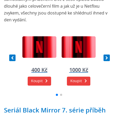
dlouhé jako celovečerní film a jak už je u Netflixu
zvykem, všechny jsou dostupné ke shlédnutí ihned v
den vydání.
0 Kč
400 Kč
1000 Kč
400
it
Koupit
Koupit
Koup
Seriál Black Mirror 7. série příběh