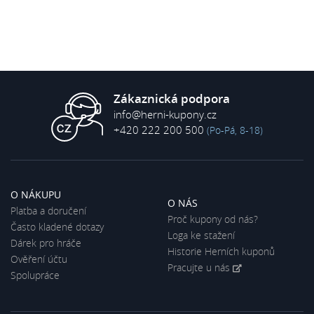
Zákaznická podpora
info@herni-kupony.cz
+420 222 200 500
(Po-Pá, 8-18)
O NÁKUPU
O NÁS
Platba a doručení
Proč kupony od nás?
Často kladené dotazy
Loga ke stažení
Dárek pro hráče
Historie Herních kuponů
Ověření účtu
Pracujte u nás
Spolupráce