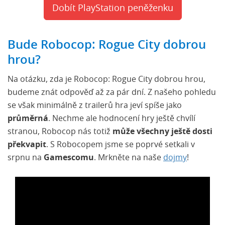
Dobít PlayStation peněženku
Bude Robocop: Rogue City dobrou
hrou?
Na otázku, zda je Robocop: Rogue City dobrou hrou,
budeme znát odpověď až za pár dní. Z našeho pohledu
se však minimálně z trailerů hra jeví spíše jako
průměrná
. Nechme ale hodnocení hry ještě chvílí
stranou, Robocop nás totiž
může všechny ještě dosti
překvapit
. S Robocopem jsme se poprvé setkali v
srpnu na
Gamescomu
. Mrkněte na naše
dojmy
!