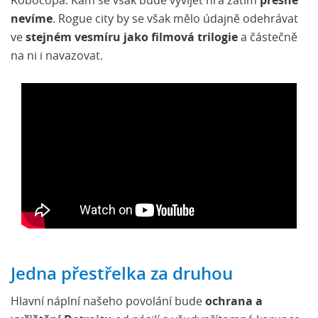
Robocopa. Kam se však bude vyvíjet hra zatím
přesně
nevíme
. Rogue city by se však mělo údajně odehrávat
ve
stejném vesmíru jako filmová trilogie
a částečně
na ni i navazovat.
Jedna přestřelka za druhou
Hlavní náplní našeho povolání bude
ochrana a