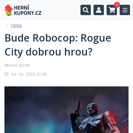
0
Togg
Téma
Bude Robocop: Rogue
City dobrou hrou?
Martin Bizoň
24. 10. 2023 12:00