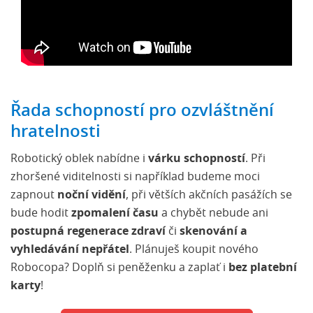
Řada schopností pro ozvláštnění
hratelnosti
Robotický oblek nabídne i
várku schopností
. Při
zhoršené viditelnosti si například budeme moci
zapnout
noční vidění
, při větších akčních pasážích se
bude hodit
zpomalení času
a chybět nebude ani
postupná regenerace zdraví
či
skenování a
vyhledávání nepřátel
. Plánuješ koupit nového
Robocopa? Doplň si peněženku a zaplať i
bez platební
karty
!