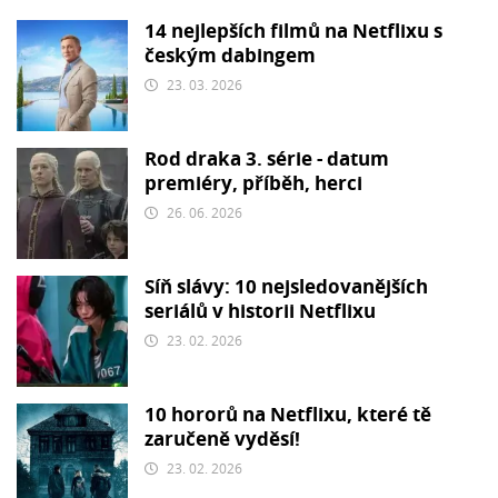
14 nejlepších filmů na Netflixu s
českým dabingem
23. 03. 2026
Rod draka 3. série - datum
premiéry, příběh, herci
26. 06. 2026
Síň slávy: 10 nejsledovanějších
seriálů v historii Netflixu
23. 02. 2026
10 hororů na Netflixu, které tě
zaručeně vyděsí!
23. 02. 2026