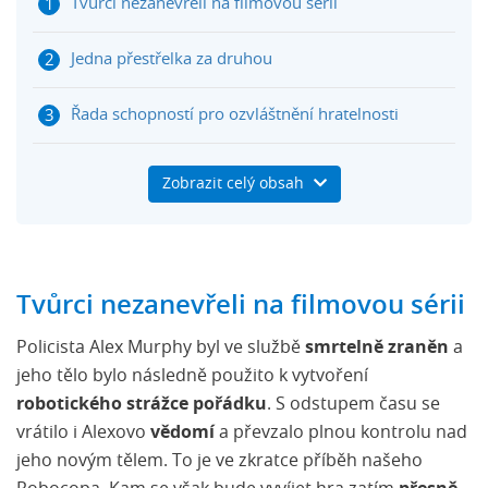
Tvůrci nezanevřeli na filmovou sérii
Jedna přestřelka za druhou
Řada schopností pro ozvláštnění hratelnosti
Bude Robocop: Rogue City dobrou hrou?
Zobrazit celý obsah
Tvůrci nezanevřeli na filmovou sérii
Policista Alex Murphy byl ve službě
smrtelně zraněn
a
jeho tělo bylo následně použito k vytvoření
robotického strážce pořádku
. S odstupem času se
vrátilo i Alexovo
vědomí
a převzalo plnou kontrolu nad
jeho novým tělem. To je ve zkratce příběh našeho