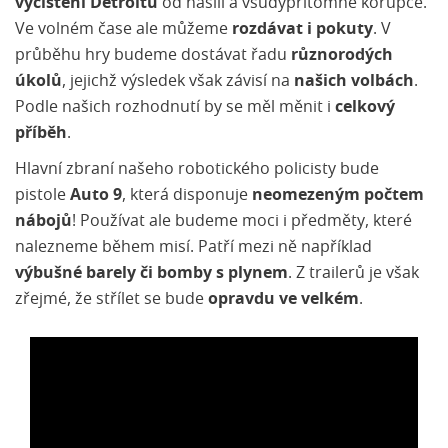
vyčištění Detroitu
od násilí a všudypřítomné korupce.
Ve volném čase ale můžeme
rozdávat i pokuty
. V
průběhu hry budeme dostávat řadu
různorodých
úkolů
, jejichž výsledek však závisí na
našich volbách
.
Podle našich rozhodnutí by se měl měnit i
celkový
příběh
.
Hlavní zbraní našeho robotického policisty bude
pistole
Auto 9
, která disponuje
neomezeným počtem
nábojů
! Používat ale budeme moci i předměty, které
nalezneme během misí. Patří mezi ně například
výbušné barely či bomby s plynem
. Z trailerů je však
zřejmé, že střílet se bude
opravdu ve velkém
.