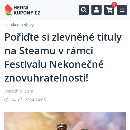
0
Togg
Akce a slevy
Pořiďte si zlevněné tituly
na Steamu v rámci
Festivalu Nekonečné
znovuhratelnosti!
Vojtěch Mišura
14. 05. 2024 14:05