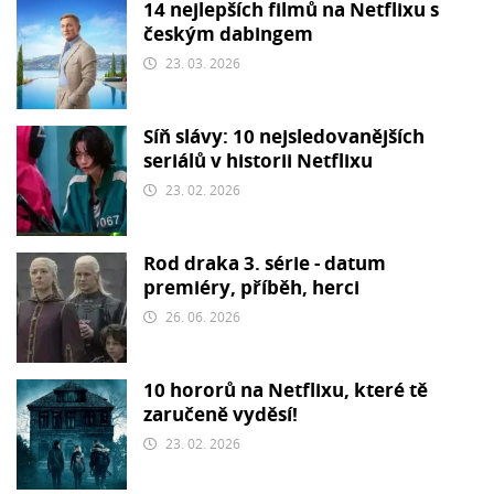
14 nejlepších filmů na Netflixu s
českým dabingem
23. 03. 2026
Síň slávy: 10 nejsledovanějších
seriálů v historii Netflixu
23. 02. 2026
Rod draka 3. série - datum
premiéry, příběh, herci
26. 06. 2026
10 hororů na Netflixu, které tě
zaručeně vyděsí!
23. 02. 2026