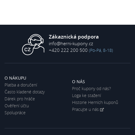
Zákaznická podpora
info@herni-kupony.cz
+420 222 200 500
(Po-Pá, 8-18)
O NÁKUPU
O NÁS
Platba a doručení
Proč kupony od nás?
Často kladené dotazy
Loga ke stažení
Dárek pro hráče
Historie Herních kuponů
Ověření účtu
Pracujte u nás
Spolupráce