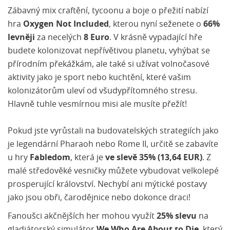
Zábavný mix craftění, tycoonu a boje o přežití nabízí
hra
Oxygen Not Included
, kterou nyní seženete o
66%
levněji
za necelých
8 Euro
. V krásně vypadající hře
budete kolonizovat nepřívětivou planetu, vyhýbat se
přírodním překážkám, ale také si užívat volnočasové
aktivity jako je sport nebo kuchtění, které vašim
kolonizátorům uleví od všudypřítomného stresu.
Hlavně tuhle vesmírnou misi ale musíte přežít!
Pokud jste vyrůstali na budovatelských strategiích jako
je legendární Pharaoh nebo Rome II, určitě se zabavíte
u hry
Fabledom
, která je
ve slevě 35% (13,64 EUR)
. Z
malé středověké vesničky můžete vybudovat velkolepé
prosperující království. Nechybí ani mýtické postavy
jako jsou obři, čarodějnice nebo dokonce draci!
Fanoušci akčnějších her mohou využít
25% slevu
na
gladiátorský simulátor
We Who Are About to Die
, který