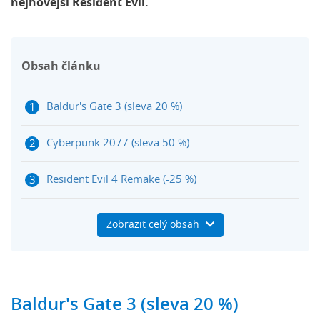
nejnovější Resident Evil.
Obsah článku
Baldur's Gate 3 (sleva 20 %)
Cyberpunk 2077 (sleva 50 %)
Resident Evil 4 Remake (-25 %)
Dobití Steam peněženky na Herních kuponech
Zobrazit celý obsah
Letní Steam výprodej 2024 nejlepší slevy
Baldur's Gate 3 (sleva 20 %)