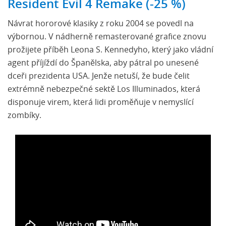
Resident Evil 4 Remake (-25 %)
Návrat hororové klasiky z roku 2004 se povedl na
výbornou. V nádherně remasterované grafice znovu
prožijete příběh Leona S. Kennedyho, který jako vládní
agent příjíždí do Španělska, aby pátral po unesené
dceři prezidenta USA. Jenže netuší, že bude čelit
extrémně nebezpečné sektě Los Illuminados, která
disponuje virem, která lidi proměňuje v nemyslící
zombíky.