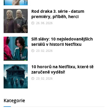
Rod draka 3. série - datum
premiéry, příběh, herci
26. 06. 2026
Síň slávy: 10 nejsledovanějších
seriálů v historii Netflixu
23. 02. 2026
10 hororů na Netflixu, které tě
zaručeně vyděsí!
23. 02. 2026
Kategorie