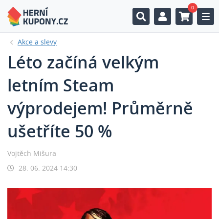
0
Togg
Akce a slevy
Léto začíná velkým
letním Steam
výprodejem! Průměrně
ušetříte 50 %
Vojtěch Mišura
28. 06. 2024 14:30