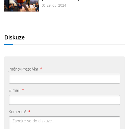
29. 05. 2024
Diskuze
Jméno/Přezdívka
*
E-mail
*
Komentář
*