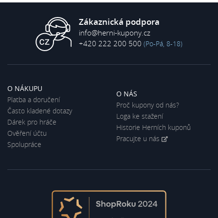
Zákaznická podpora
info@herni-kupony.cz
+420 222 200 500
(Po-Pá, 8-18)
O NÁKUPU
O NÁS
Platba a doručení
Proč kupony od nás?
Často kladené dotazy
Loga ke stažení
Dárek pro hráče
Historie Herních kuponů
Ověření účtu
Pracujte u nás
Spolupráce