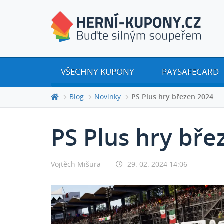
VŠECHNY KUPONY
PAYSAFECARD
Blog
Novinky
PS Plus hry březen 2024
PS Plus hry bře
Vojtěch Mišura
29. 02. 2024 14:06