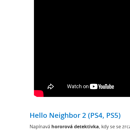
Hello Neighbor 2 (PS4, PS5)
Napínavá
hororová detektivka
, kdy se se z