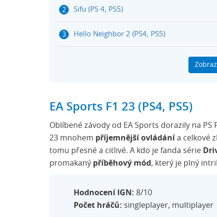
Sifu (PS 4, PS5)
Hello Neighbor 2 (PS4, PS5)
Destiny 2: Witch Queen
Zobraz
Dobijte si PlayStation peněženku přes Her
EA Sports F1 23 (PS4, PS5)
Oblíbené závody od EA Sports dorazily na PS 
23 mnohem
příjemnější ovládání
a celkové z
tomu přesné a citlivé. A kdo je fanda série
Dri
promakaný
příběhový mód
, který je plný int
Hodnocení IGN:
8/10
Počet hráčů:
singleplayer, multiplayer