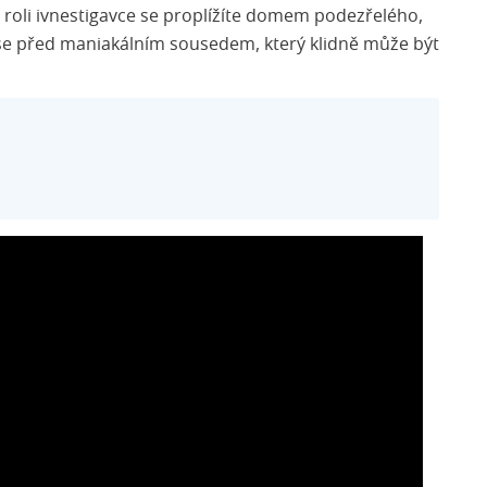
V roli ivnestigavce se proplížíte domem podezřelého,
 se před maniakálním sousedem, který klidně může být