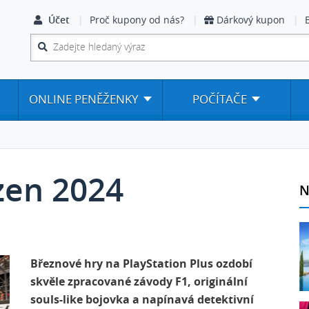
Účet
Proč kupony od nás?
Dárkový kupon
ONLINE PENĚŽENKY
POČÍTAČE
zen 2024
N
Březnové hry na PlayStation Plus ozdobí
skvěle zpracované závody F1, originální
souls-like bojovka a napínavá detektivní