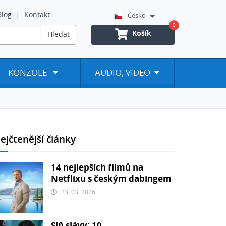
Blog
Kontakt
Česko
0
Košík
Hledat
KONZOLE
AUDIO, VIDEO
ejčtenější články
14 nejlepších filmů na
Netflixu s českým dabingem
23. 03. 2026
Síň slávy: 10