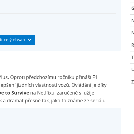
G
N
it celý obsah
R
ní kupony
U
Plus. Oproti předchozímu ročníku přináší F1
Z
lepšení jízdních vlastností vozů. Ovládání je díky
ve to Survive
na Netlfixu, zaručeně si užije
rik a dramat přesně tak, jako to známe ze seriálu.