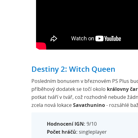
Destiny 2: Witch Queen
Posledním bonusem v březnovém PS Plus bud
příběhový dodatek se točí okolo
královny čar
potkat tváří v tvář, což rozhodně nebude žád
zcela nová lokace
Savathunino
- rozsáhlé baž
Hodnocení IGN:
9/10
Počet hráčů:
singleplayer