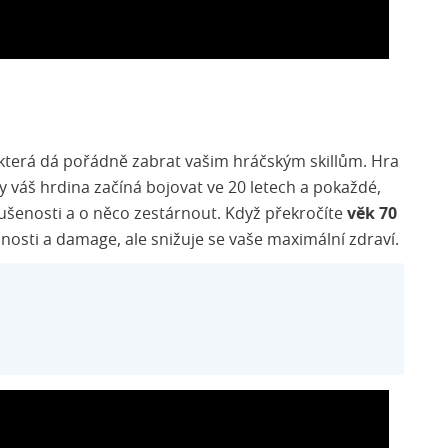
 která dá pořádně zabrat vašim hráčským skillům. Hra
dy váš hrdina začíná bojovat ve 20 letech a pokaždé,
kušenosti a o něco zestárnout. Když překročíte
věk 70
pnosti a damage, ale snižuje se vaše maximální zdraví.