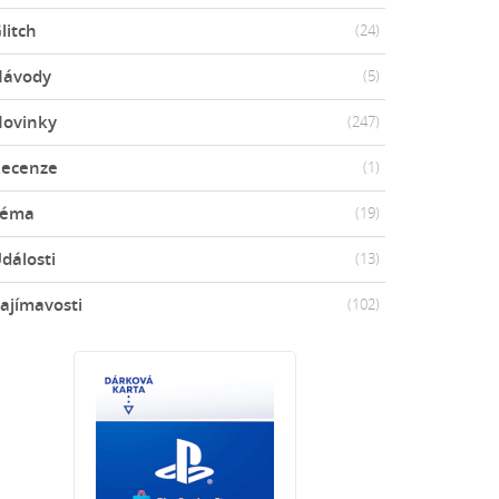
litch
(24)
Návody
(5)
ovinky
(247)
ecenze
(1)
Téma
(19)
dálosti
(13)
ajímavosti
(102)