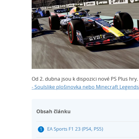
Od 2. dubna jsou k dispozici nové PS Plus hry.
- Soulslike plošinovka nebo Minecraft Legends
Obsah článku
EA Sports F1 23 (PS4, PS5)