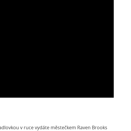
rcadlovkou v ruce vydáte městečkem Raven Brooks