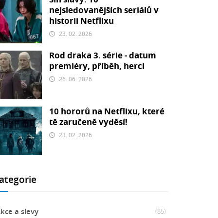
nejsledovanějších seriálů v
historii Netflixu
23. 02. 2026
Rod draka 3. série - datum
premiéry, příběh, herci
26. 06. 2026
10 hororů na Netflixu, které
tě zaručeně vyděsí!
23. 02. 2026
ategorie
kce a slevy
(85)