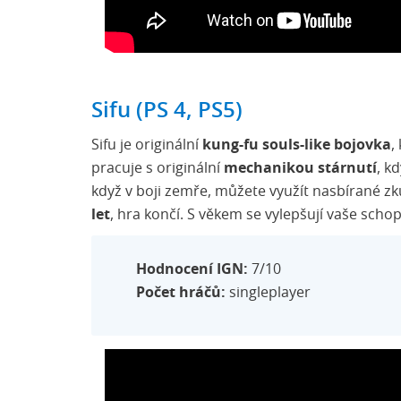
Sifu (PS 4, PS5)
Sifu je originální
kung-fu souls-like bojovka
,
pracuje s originální
mechanikou stárnutí
, k
když v boji zemře, můžete využít nasbírané z
let
, hra končí. S věkem se vylepšují vaše scho
Hodnocení IGN:
7/10
Počet hráčů:
singleplayer