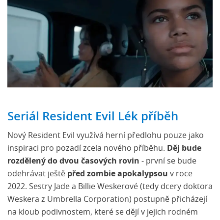
Seriál Resident Evil Lék příběh
Nový Resident Evil využívá herní předlohu pouze jako
inspiraci pro pozadí zcela nového příběhu.
Děj bude
rozdělený do dvou časových rovin
- první se bude
odehrávat ještě
před zombie apokalypsou
v roce
2022. Sestry Jade a Billie Weskerové (tedy dcery doktora
Weskera z Umbrella Corporation) postupně přicházejí
na kloub podivnostem, které se dějí v jejich rodném