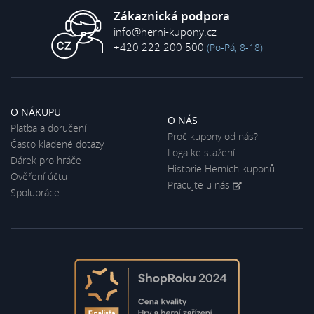
Zákaznická podpora
info@herni-kupony.cz
+420 222 200 500
(Po-Pá, 8-18)
O NÁKUPU
O NÁS
Platba a doručení
Proč kupony od nás?
Často kladené dotazy
Loga ke stažení
Dárek pro hráče
Historie Herních kuponů
Ověření účtu
Pracujte u nás
Spolupráce