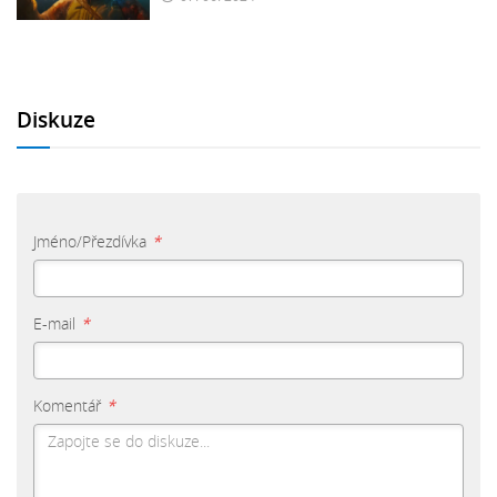
Diskuze
Jméno/Přezdívka
*
E-mail
*
Komentář
*