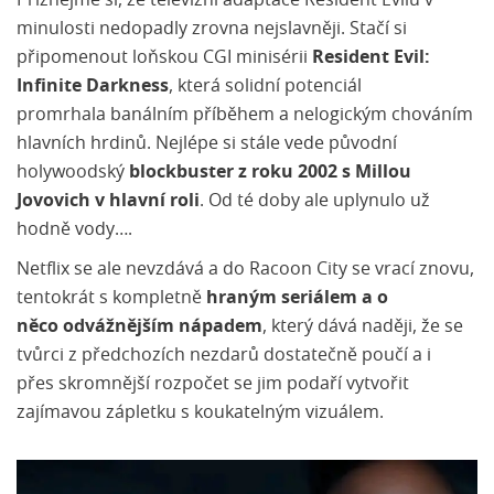
Přiznejme si, že televizní adaptace Resident Evilu v
minulosti nedopadly zrovna nejslavněji. Stačí si
připomenout loňskou CGI minisérii
Resident Evil:
Infinite Darkness
, která solidní potenciál
promrhala banálním příběhem a nelogickým chováním
hlavních hrdinů. Nejlépe si stále vede původní
holywoodský
blockbuster z roku 2002 s Millou
Jovovich v hlavní roli
. Od té doby ale uplynulo už
hodně vody….
Netflix se ale nevzdává a do Racoon City se vrací znovu,
tentokrát s kompletně
hraným seriálem a o
něco odvážnějším nápadem
, který dává naději, že se
tvůrci z předchozích nezdarů dostatečně poučí a i
přes skromnější rozpočet se jim podaří vytvořit
zajímavou zápletku s koukatelným vizuálem.