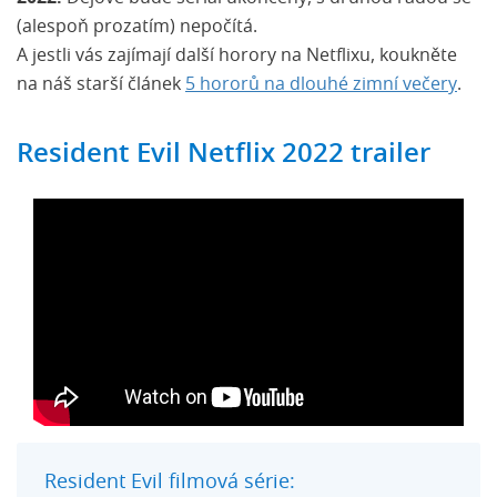
(alespoň prozatím) nepočítá.
A jestli vás zajímají další horory na Netflixu, koukněte
na náš starší článek
5 hororů na dlouhé zimní večery
.
Resident Evil Netflix 2022 trailer
Resident Evil filmová série: