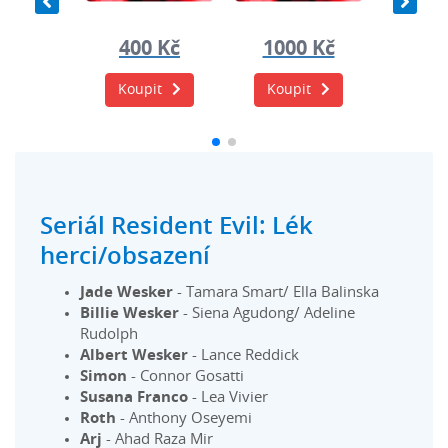
0 Kč
400 Kč
1000 Kč
400
it
Koupit
Koupit
Koup
Seriál Resident Evil: Lék
herci/obsazení
Jade Wesker
- Tamara Smart/ Ella Balinska
Billie Wesker
- Siena Agudong/ Adeline
Rudolph
Albert Wesker
- Lance Reddick
Simon
- Connor Gosatti
Susana Franco
- Lea Vivier
Roth
- Anthony Oseyemi
Arj
- Ahad Raza Mir