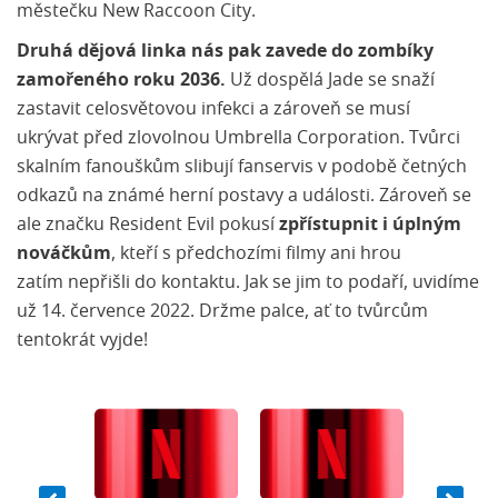
městečku New Raccoon City.
Druhá dějová linka nás pak zavede do zombíky
zamořeného roku 2036.
Už dospělá Jade se snaží
zastavit celosvětovou infekci a zároveň se musí
ukrývat před zlovolnou Umbrella Corporation. Tvůrci
skalním fanouškům slibují fanservis v podobě četných
odkazů na známé herní postavy a události. Zároveň se
ale značku Resident Evil pokusí
zpřístupnit i úplným
nováčkům
, kteří s předchozími filmy ani hrou
zatím nepřišli do kontaktu. Jak se jim to podaří, uvidíme
už 14. července 2022. Držme palce, ať to tvůrcům
tentokrát vyjde!