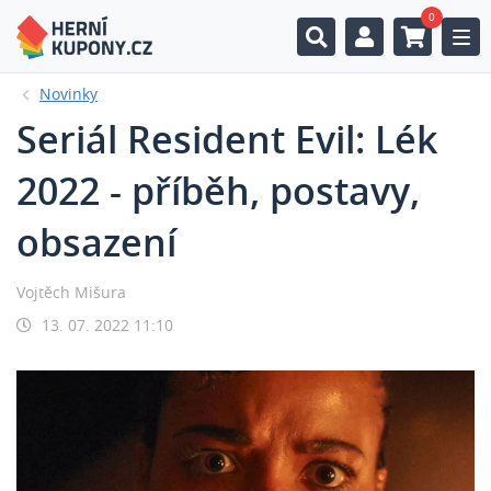
0
Togg
Novinky
Seriál Resident Evil: Lék
2022 - příběh, postavy,
obsazení
Vojtěch Mišura
13. 07. 2022 11:10