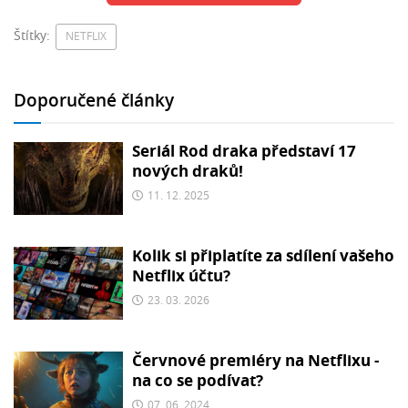
Štítky:
NETFLIX
Doporučené články
Seriál Rod draka představí 17
nových draků!
11. 12. 2025
Kolik si připlatíte za sdílení vašeho
Netflix účtu?
23. 03. 2026
Červnové premiéry na Netflixu -
na co se podívat?
07. 06. 2024