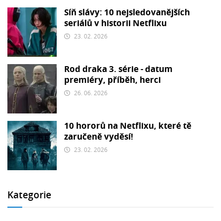
Síň slávy: 10 nejsledovanějších
seriálů v historii Netflixu
23. 02. 2026
Rod draka 3. série - datum
premiéry, příběh, herci
26. 06. 2026
10 hororů na Netflixu, které tě
zaručeně vyděsí!
23. 02. 2026
Kategorie