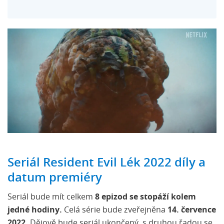
Seriál Resident Evil Lék 2022 díly a
datum premiéry
Seriál bude mít celkem
8 epizod se stopáží kolem
jedné hodiny.
Celá série bude zveřejněna
14. července
2022.
Dějově bude seriál ukončený, s druhou řadou se