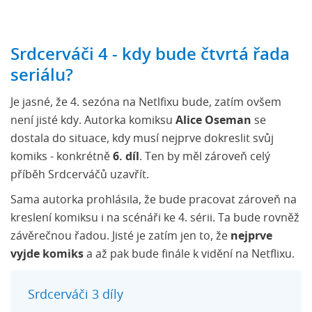
Srdcerváči 4 - kdy bude čtvrtá řada
seriálu?
Je jasné, že 4. sezóna na Netlfixu bude, zatím ovšem
není jisté kdy. Autorka komiksu
Alice Oseman
se
dostala do situace, kdy musí nejprve dokreslit svůj
komiks - konkrétně
6. díl
. Ten by měl zároveň celý
příběh Srdcerváčů uzavřít.
Sama autorka prohlásila, že bude pracovat zároveň na
kreslení komiksu i na scénáři ke 4. sérii. Ta bude rovněž
závěrečnou řadou. Jisté je zatím jen to, že
nejprve
vyjde komiks
a až pak bude finále k vidění na Netflixu.
Srdcerváči 3 díly