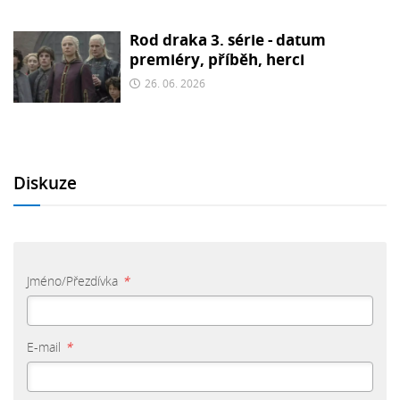
Rod draka 3. série - datum
premiéry, příběh, herci
26. 06. 2026
Diskuze
Jméno/Přezdívka
*
E-mail
*