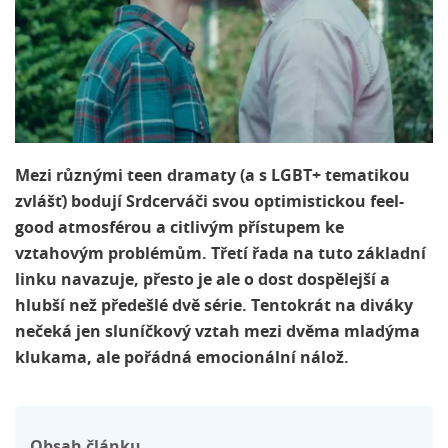
Mezi různými teen dramaty (a s LGBT+ tematikou
zvlášť) bodují Srdcerváči svou optimistickou feel-
good atmosférou a citlivým přístupem ke
vztahovým problémům. Třetí řada na tuto základní
linku navazuje, přesto je ale o dost dospělejší a
hlubší než předešlé dvě série. Tentokrát na diváky
nečeká jen sluníčkový vztah mezi dvěma mladýma
klukama, ale pořádná emocionální nálož.
Obsah článku