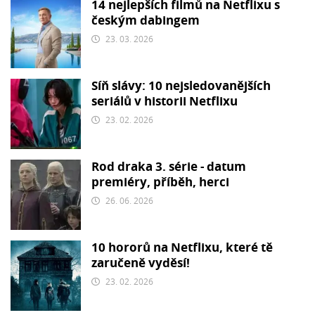
14 nejlepších filmů na Netflixu s
českým dabingem
23. 03. 2026
Síň slávy: 10 nejsledovanějších
seriálů v historii Netflixu
23. 02. 2026
Rod draka 3. série - datum
premiéry, příběh, herci
26. 06. 2026
10 hororů na Netflixu, které tě
zaručeně vyděsí!
23. 02. 2026