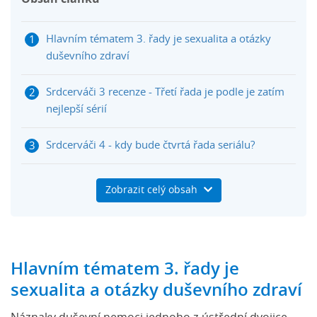
Hlavním tématem 3. řady je sexualita a otázky
duševního zdraví
Srdcerváči 3 recenze - Třetí řada je podle je zatím
nejlepší sérií
Srdcerváči 4 - kdy bude čtvrtá řada seriálu?
Srdcerváči 3. série Trailer
Zobrazit celý obsah
Netflix předplatné na Herních kuponech
Hlavním tématem 3. řady je
sexualita a otázky duševního zdraví