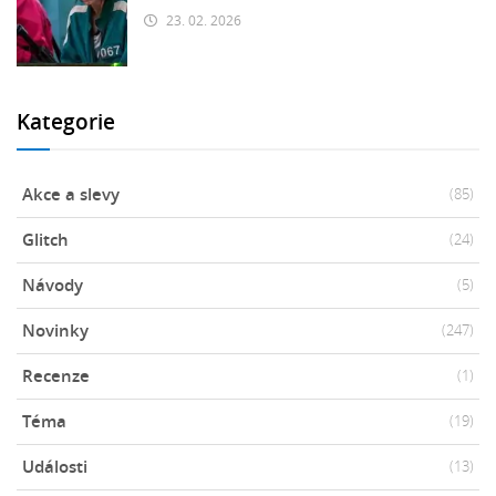
23. 02. 2026
Kategorie
Akce a slevy
(85)
Glitch
(24)
Návody
(5)
Novinky
(247)
Recenze
(1)
Téma
(19)
Události
(13)