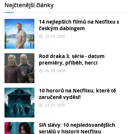
Nejčtenější články
14 nejlepších filmů na Netflixu s
českým dabingem
23. 03. 2026
Rod draka 3. série - datum
premiéry, příběh, herci
26. 06. 2026
10 hororů na Netflixu, které tě
zaručeně vyděsí!
23. 02. 2026
Síň slávy: 10 nejsledovanějších
seriálů v historii Netflixu