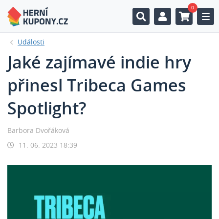
0
Togg
Události
Jaké zajímavé indie hry
přinesl Tribeca Games
Spotlight?
Barbora Dvořáková
11. 06. 2023 18:39