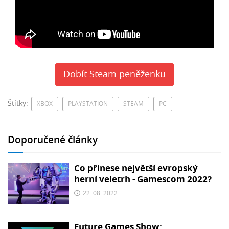
Dobít Steam peněženku
Štítky:
XBOX
PLAYSTATION
STEAM
PC
Doporučené články
Co přinese největší evropský
herní veletrh - Gamescom 2022?
22. 08. 2022
Future Games Show: