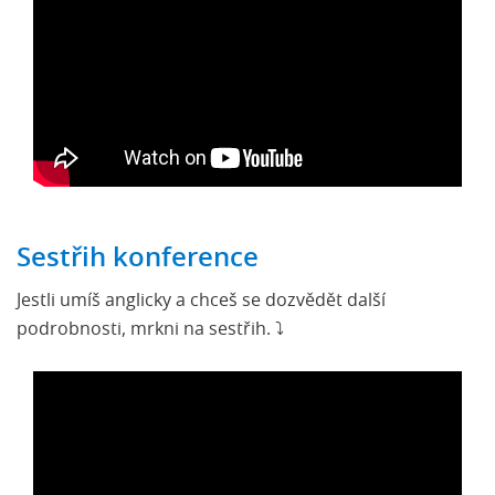
Sestřih konference
Jestli umíš anglicky a chceš se dozvědět další
podrobnosti, mrkni na sestřih. ⤵️