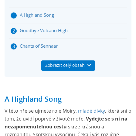
A Highland Song
Goodbye Volcano High
Chants of Sennaar
Nightscape
Zobrazit celý obsah
Stray Gods: The Role-Playing Musical
The Expanse: Telltale Series
A Highland Song
Despelote
V této hře se ujmete role Moiry,
mladé dívky
, která sní o
tom, že uvidí poprvé v životě moře.
Vydejte se s ní na
Sestřih konference
nezapomenutelnou cestu
skrze krásnou a
rozmanitou Skotskou vysočinu. Čekají vás rozličné