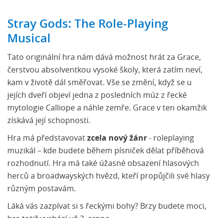
Stray Gods: The Role-Playing
Musical
Tato originální hra nám dává možnost hrát za Grace,
čerstvou absolventkou vysoké školy, která zatím neví,
kam v životě dál směřovat. Vše se změní, když se u
jejích dveří objeví jedna z posledních múz z řecké
mytologie Calliope a náhle zemře. Grace v ten okamžik
získává její schopnosti.
Hra má představovat
zcela nový žánr
- roleplaying
muzikál – kde budete během písniček dělat příběhová
rozhodnutí. Hra má také úžasné obsazení hlasových
herců a broadwayských hvězd, kteří propůjčili své hlasy
různým postavám.
Láká vás zazpívat si s řeckými bohy? Brzy budete moci,