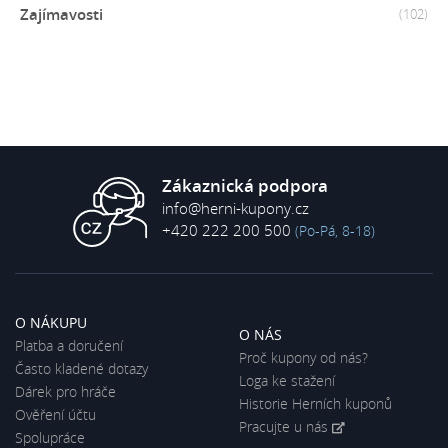
Zajímavosti
(102)
Zákaznická podpora
info@herni-kupony.cz
+420 222 200 500
(Po-Pá, 8-18)
O NÁKUPU
O NÁS
Platba a doručení
Proč kupony od nás?
Často kladené dotazy
Loga ke stažení
Dárek pro hráče
Historie Herních kuponů
Ověření účtu
Pracujte u nás
Spolupráce