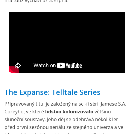
hra totiž vychází už 3. srpna.
The Expanse: Telltale Series
Připravovaný titul je založený na sci-fi sérii Jamese S.A.
Coreyho, ve které
lidstvo kolonizovalo
většinu
sluneční soustavy. Jeho děj se odehrává několik let
před první sezónou seriálu ze stejného univerza a ve