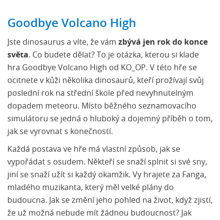
Goodbye Volcano High
Jste dinosaurus a víte, že vám
zbývá jen rok do konce
světa
. Co budete dělat? To je otázka, kterou si klade
hra Goodbye Volcano High od KO_OP. V této hře se
ocitnete v kůži několika dinosaurů, kteří prožívají svůj
poslední rok na střední škole před nevyhnutelným
dopadem meteoru. Místo běžného seznamovacího
simulátoru se jedná o hluboký a dojemný příběh o tom,
jak se vyrovnat s konečností.
Každá postava ve hře má vlastní způsob, jak se
vypořádat s osudem. Někteří se snaží splnit si své sny,
jiní se snaží užít si každý okamžik. Vy hrajete za Fanga,
mladého muzikanta, který měl velké plány do
budoucna. Jak se změní jeho pohled na život, když zjistí,
že už možná nebude mít žádnou budoucnost? Jak