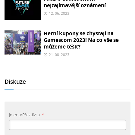
nejzajímavější oznámení
12. 06. 2023
Herní kupony se chystají na
Gamescom 2023! Na co vše se
můžeme těšit?
21. 08. 2023
Diskuze
Jméno/Přezdívka
*