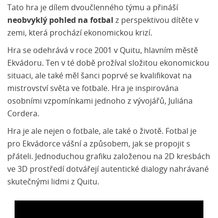
Tato hra je dílem dvoučlenného týmu a přináší
neobvyklý pohled na fotbal
z perspektivou dítěte v
zemi, která prochází ekonomickou krizí.
Hra se odehrává v roce 2001 v Quitu, hlavním městě
Ekvádoru. Ten v té době prožíval složitou ekonomickou
situaci, ale také měl šanci poprvé se kvalifikovat na
mistrovství světa ve fotbale. Hra je inspirována
osobními vzpomínkami jednoho z vývojářů, Juliána
Cordera.
Hra je ale nejen o fotbale, ale také o životě. Fotbal je
pro Ekvádorce vášní a způsobem, jak se propojit s
přáteli. Jednoduchou grafiku založenou na 2D kresbách
ve 3D prostředí dotvářejí autentické dialogy nahrávané
skutečnými lidmi z Quitu.