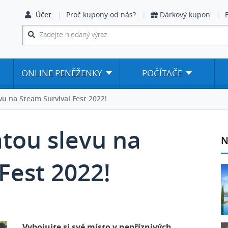
Účet
Proč kupony od nás?
Dárkový kupon
ONLINE PENĚŽENKY
POČÍTAČE
vu na Steam Survival Fest 2022!
atou slevu na
N
Fest 2022!
Vybojujte si své místo v nepříznivých