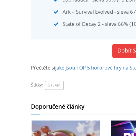
Subnautica - sleva 50% (15 EUR
Ark – Survival Evolved - sleva 6
State of Decay 2 - sleva 66% (1
Dobít 
Přečtěte si
jaké jsou TOP 5 hororové hry na S
Štítky:
STEAM
Doporučené články