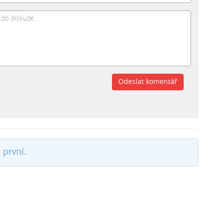
Odeslat komentář
 první.