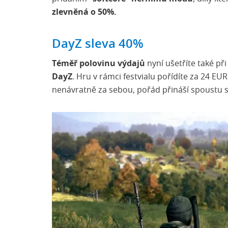
zlevněná o 50%.
DayZ sleva 40%
Téměř polovinu výdajů
nyní ušetříte také př
DayZ
. Hru v rámci festvialu pořídíte za 24 EUR
nenávratně za sebou, pořád přináší spoustu 