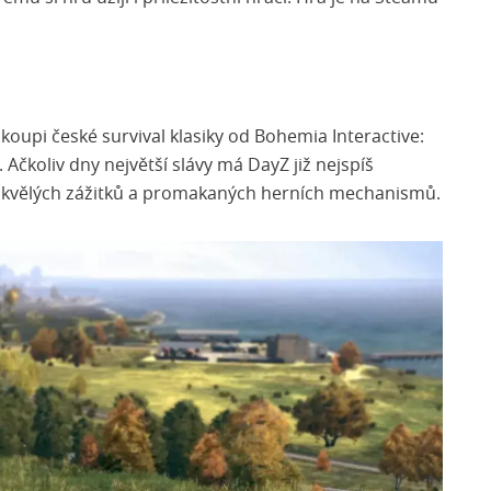
i koupi české survival klasiky od Bohemia Interactive:
. Ačkoliv dny největší slávy má DayZ již nejspíš
skvělých zážitků a promakaných herních mechanismů.