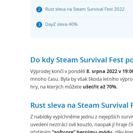
Rust sleva na Steam Survival Fest 2022
DayZ sleva 40%
Do kdy Steam Survival Fest p
Výprodej končí v pondělí
8. srpna 2022 v 19:0
mnoho času. Byla by však škoda letního výprod
hry, na kterých můžete
ušetřit až 70%.
Rust sleva na Steam Survival 
Z nabídky vypíchněme jednu z nejepších survi
uvedení neztrácí své kouzlo, naopak jí hraje čí
přidáním
“softcore” hernímu módu
, díky kt