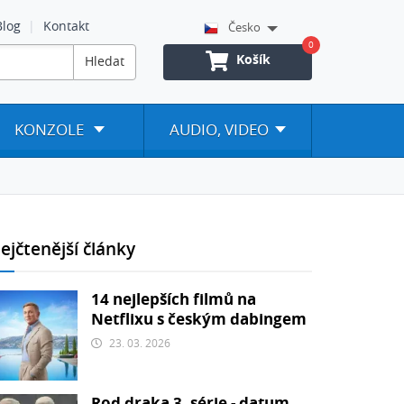
Blog
Kontakt
Česko
0
Košík
Hledat
KONZOLE
AUDIO, VIDEO
ejčtenější články
14 nejlepších filmů na
Netflixu s českým dabingem
23. 03. 2026
Rod draka 3. série - datum