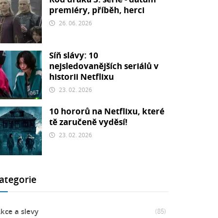
premiéry, příběh, herci
26. 06. 2026
Síň slávy: 10
nejsledovanějších seriálů v
historii Netflixu
23. 02. 2026
10 hororů na Netflixu, které
tě zaručeně vyděsí!
23. 02. 2026
ategorie
kce a slevy
(85)