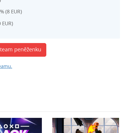
)
7% (8 EUR)
0 EUR)
Steam peněženku
teamu.