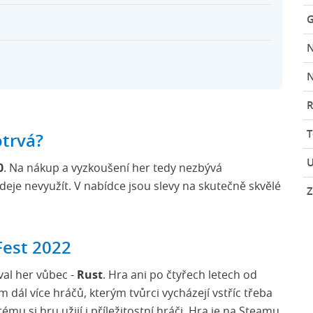
G
N
R
otrvá?
U
0
. Na nákup a vyzkoušení her tedy nezbývá
eje nevyužít. V nabídce jsou slevy na skutečně skvělé
Z
Fest 2022
val her vůbec -
Rust
. Hra ani po čtyřech letech od
m dál více hráčů, kterým tvůrci vycházejí vstříc třeba
erému si hru užijí i příležitostní hráči. Hra je na Steamu