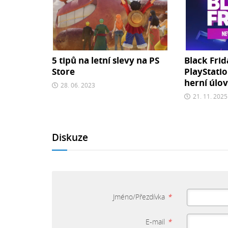
5 tipů na letní slevy na PS
Black Frid
Store
PlayStatio
herní úlo
28. 06. 2023
21. 11. 2025
Diskuze
Jméno/Přezdívka
*
E-mail
*