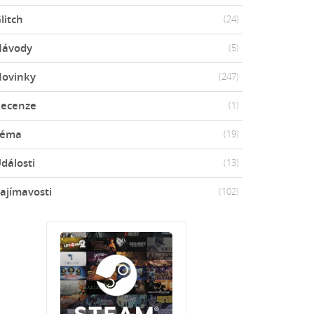
litch
(24)
Návody
(5)
ovinky
(247)
ecenze
(1)
Téma
(19)
dálosti
(13)
ajímavosti
(102)