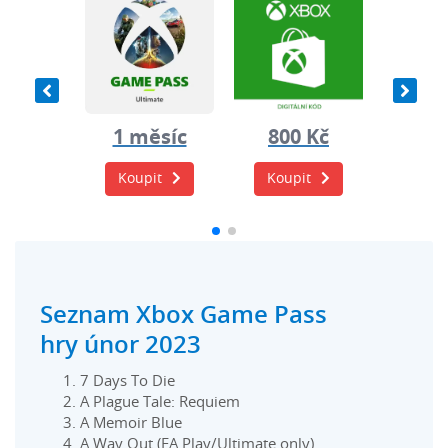
0 Kč
1 měsíc
800 Kč
1 m
it
Koupit
Koupit
Koup
Seznam Xbox Game Pass
hry únor 2023
7 Days To Die
A Plague Tale: Requiem
A Memoir Blue
A Way Out (EA Play/Ultimate only)