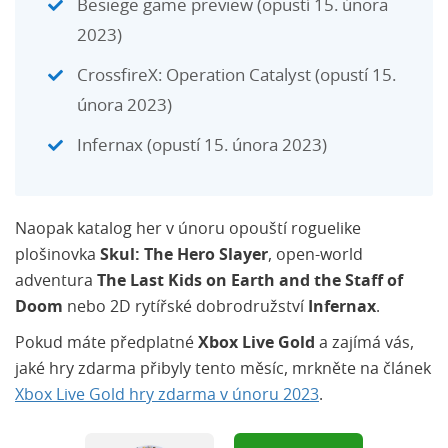
Besiege game preview (opustí 15. února
2023)
CrossfireX: Operation Catalyst (opustí 15.
února 2023)
Infernax (opustí 15. února 2023)
Naopak katalog her v únoru opouští roguelike
plošinovka
Skul: The Hero Slayer
, open-world
adventura
The Last Kids on Earth and the Staff of
Doom
nebo 2D rytířské dobrodružství
Infernax
.
Pokud máte předplatné
Xbox Live Gold
a zajímá vás,
jaké hry zdarma přibyly tento měsíc, mrkněte na článek
Xbox Live Gold hry zdarma v únoru 2023
.