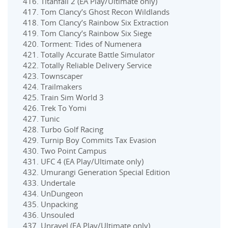
Titanfall 2 (EA Play/Ultimate only)
Tom Clancy’s Ghost Recon Wildlands
Tom Clancy’s Rainbow Six Extraction
Tom Clancy’s Rainbow Six Siege
Torment: Tides of Numenera
Totally Accurate Battle Simulator
Totally Reliable Delivery Service
Townscaper
Trailmakers
Train Sim World 3
Trek To Yomi
Tunic
Turbo Golf Racing
Turnip Boy Commits Tax Evasion
Two Point Campus
UFC 4 (EA Play/Ultimate only)
Umurangi Generation Special Edition
Undertale
UnDungeon
Unpacking
Unsouled
Unravel (EA Play/Ultimate only)