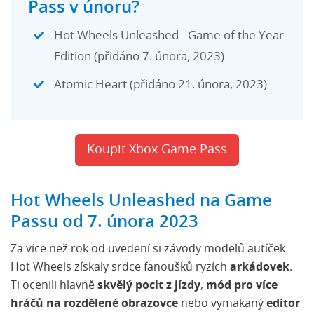
Pass v únoru?
Hot Wheels Unleashed - Game of the Year
Edition (přidáno 7. února, 2023)
Atomic Heart (přidáno 21. února, 2023)
Koupit Xbox Game Pass
Hot Wheels Unleashed na Game
Passu od 7. února 2023
Za více než rok od uvedení si závody modelů autíček
Hot Wheels získaly srdce fanoušků ryzích
arká
dovek
.
Ti ocenili hlavně
skvělý pocit z jízdy
,
mód pro více
hráčů na rozdělené obrazovce
nebo vymakaný
editor