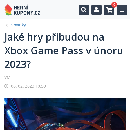
0
Togg
Novinky
Jaké hry přibudou na
Xbox Game Pass v únoru
2023?
VM
06. 02. 2023 10:59