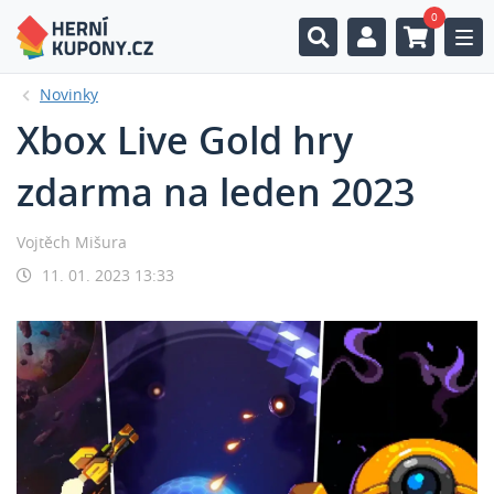
0
Togg
Novinky
Xbox Live Gold hry
zdarma na leden 2023
Vojtěch Mišura
11. 01. 2023 13:33