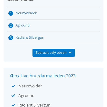
NeuroVoider
Aground
Radiant Silvergun
Space Invaders: Infinite Gene
Zobrazit celý obsah
Xbox Live hry zdarma leden 2023:
Neurovoider
Aground
Radiant Silvergun