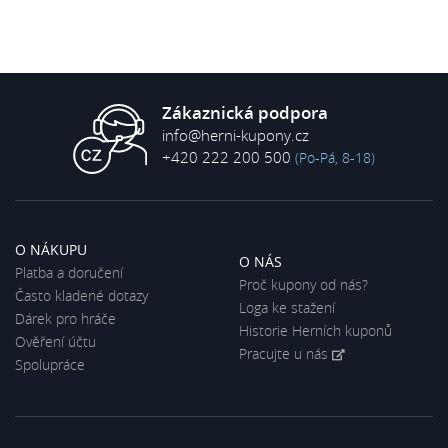
Zákaznická podpora
info@herni-kupony.cz
+420 222 200 500
(Po-Pá, 8-18)
O NÁKUPU
O NÁS
Platba a doručení
Proč kupony od nás?
Často kladené dotazy
Loga ke stažení
Dárek pro hráče
Historie Herních kuponů
Ověření účtu
Pracujte u nás
Spolupráce