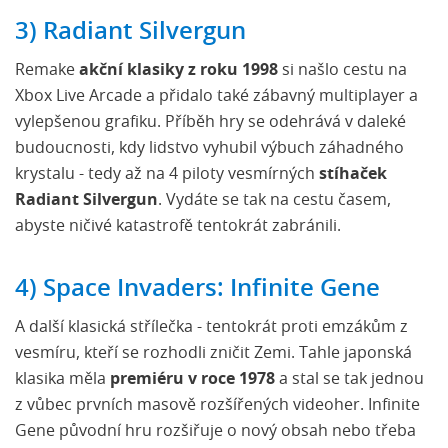
3) Radiant Silvergun
Remake
akční klasiky z roku 1998
si našlo cestu na
Xbox Live Arcade a přidalo také zábavný multiplayer a
vylepšenou grafiku. Příběh hry se odehrává v daleké
budoucnosti, kdy lidstvo vyhubil výbuch záhadného
krystalu - tedy až na 4 piloty vesmírných
stíhaček
Radiant Silvergun
. Vydáte se tak na cestu časem,
abyste ničivé katastrofě tentokrát zabránili.
4) Space Invaders: Infinite Gene
A další klasická střílečka - tentokrát proti emzákům z
vesmíru, kteří se rozhodli zničit Zemi. Tahle japonská
klasika měla
premiéru v roce 1978
a stal se tak jednou
z vůbec prvních masově rozšířených videoher. Infinite
Gene původní hru rozšiřuje o nový obsah nebo třeba