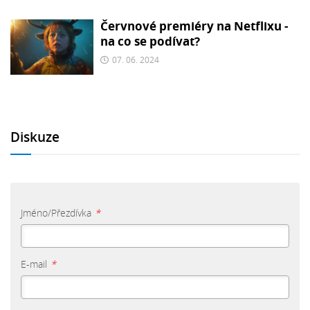
Červnové premiéry na Netflixu -
na co se podívat?
07. 06. 2024
Diskuze
Jméno/Přezdívka
*
E-mail
*