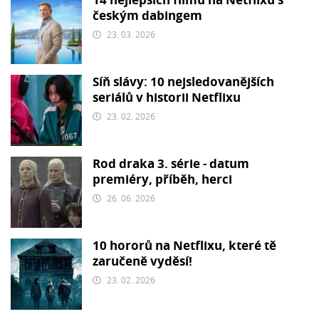
14 nejlepších filmů na Netflixu s
českým dabingem
23. 03. 2026
Síň slávy: 10 nejsledovanějších
seriálů v historii Netflixu
23. 02. 2026
Rod draka 3. série - datum
premiéry, příběh, herci
26. 06. 2026
10 hororů na Netflixu, které tě
zaručeně vyděsí!
23. 02. 2026