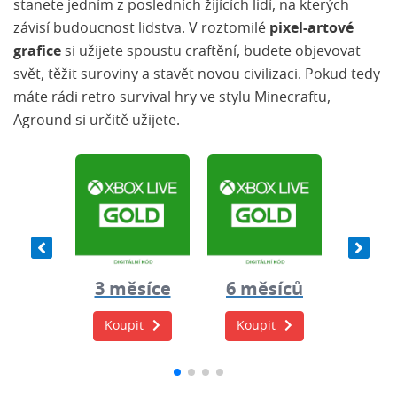
stanete jedním z posledních žijících lidí, na kterých
závisí budoucnost lidstva. V roztomilé
pixel-artové
grafice
si užijete spoustu craftění, budete objevovat
svět, těžit suroviny a stavět novou civilizaci. Pokud tedy
máte rádi retro survival hry ve stylu Minecraftu,
Aground si určitě užijete.
0 Kč
3 měsíce
6 měsíců
12 m
it
Koupit
Koupit
Koup