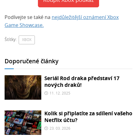
Koupit Xbox poukaz
Podívejte se také na
nejdůležitější oznámení Xbox
Game Showcase.
Štítky:
XBOX
Doporučené články
Seriál Rod draka představí 17
nových draků!
11. 12. 2025
Kolik si připlatíte za sdílení vašeho
Netflix účtu?
23. 03. 2026