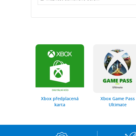
f Warcraft
Xbox předplacená
Xbox Game Pass
e time
karta
Ultimate