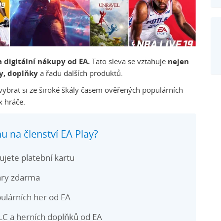
 digitální nákupy od EA.
Tato sleva se vztahuje
nejen
y, doplňky
a řadu dalších produktů.
 vybrat si ze široké škály časem ověřených populárních
x hráče.
u na členství EA Play?
jete platební kartu
hry zdarma
pulárních her od EA
LC a herních doplňků od EA