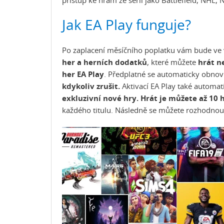
přístup ke hrám ze sérií jako Battlefield, NHL,
Jak EA Play funguje?
Po zaplacení měsíčního poplatku vám bude ve
her a herních dodatků
, které můžete
hrát 
her EA Play
. Předplatné se automaticky obnov
kdykoliv zrušit.
Aktivací EA Play také automat
exkluzivní nové hry.
Hrát je můžete až 10 
každého titulu. Následně se můžete rozhodnout,