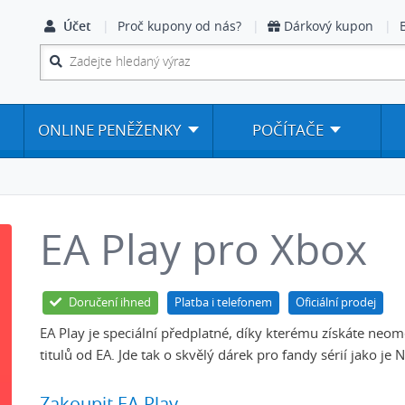
Účet
Proč kupony od nás?
Dárkový kupon
ONLINE PENĚŽENKY
POČÍTAČE
EA Play pro Xbox
Doručení ihned
Platba i telefonem
Oficiální prodej
EA Play je speciální předplatné, díky kterému získáte neom
titulů od EA. Jde tak o skvělý dárek pro fandy sérií jako je