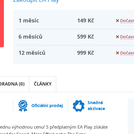
Zakoupit EA Play
1
měsíc
149 Kč
Dočas
6
měsíců
599 Kč
Dočas
12
měsíců
999 Kč
Dočas
ORADNA (0)
ČLÁNKY
Snadná
Oficiální prodej
aktivace
za jednu výhodnou cenu! S předplatným EA Play získáte