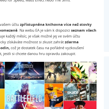
 Need for Speed, Mass Effect nebo The Sims.
 vašem účtu
zpřístupněna knihovna více než stovky
neomezeně
. Na webu EA je vám k dispozici
seznam všech
uje každý měsíc; je však možné jej ve svém účtu
icky získáváte možnost si zkusit zahrát
zdarma
hodin,
což je dostatek času na pořádné vyzkoušení
 jestli si chcete danou hru opravdu zakoupit.