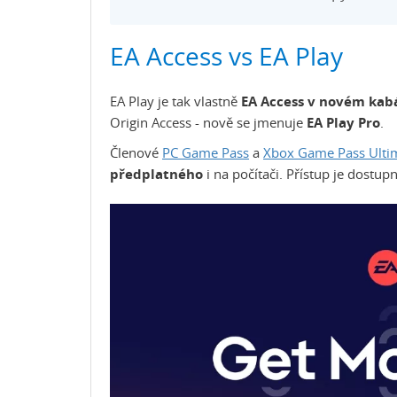
EA Access vs EA Play
EA Play je tak vlastně
EA Access v novém kab
Origin Access - nově se jmenuje
EA Play Pro
.
Členové
PC Game Pass
a
Xbox Game Pass Ulti
předplatného
i na počítači. Přístup je dostu