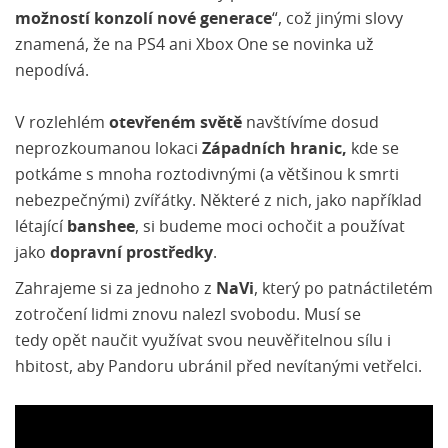
možností konzolí nové generace
“, což jinými slovy
znamená, že na PS4 ani Xbox One se novinka už
nepodívá.
V rozlehlém
otevřeném světě
navštívíme dosud
neprozkoumanou lokaci
Západních hranic,
kde se
potkáme s mnoha roztodivnými (a většinou k smrti
nebezpečnými) zvířátky. Některé z nich, jako například
létající
banshee
, si budeme moci ochočit a používat
jako
dopravní prostředky
.
Zahrajeme si za jednoho z
NaVi
, který po patnáctiletém
zotročení lidmi znovu nalezl svobodu. Musí se
tedy opět naučit využívat svou neuvěřitelnou sílu i
hbitost, aby Pandoru ubránil před nevítanými vetřelci.