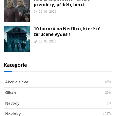
premiéry, příběh, herci
26. 06. 2026
10 hororů na Netflixu, které tě
zaručeně vyděsí!
23. 02. 2026
Kategorie
Akce a slevy
(85)
Glitch
(24)
Návody
(5)
Novinky
(247)