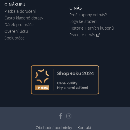
O NÁKUPU
O NÁS
Platba a doručení
Proč kupony od nás?
Často kladené dotazy
Loga ke stažení
Dárek pro hráče
Historie Herních kuponů
Ověření účtu
Pracujte u nás
Spolupráce
Obchodní podmínky
Kontakt