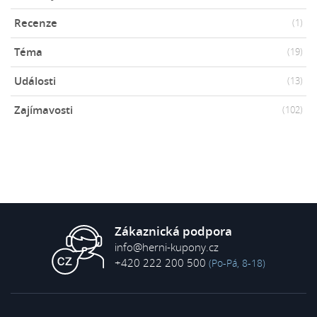
Recenze
(1)
Téma
(19)
Události
(13)
Zajímavosti
(102)
Zákaznická podpora
info@herni-kupony.cz
+420 222 200 500
(Po-Pá, 8-18)