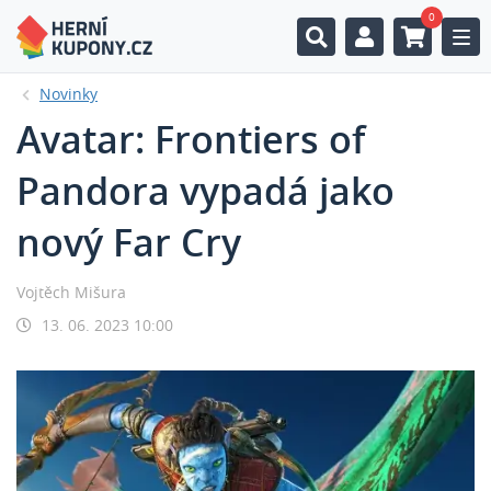
0
Togg
Novinky
Avatar: Frontiers of
Pandora vypadá jako
nový Far Cry
Vojtěch Mišura
13. 06. 2023 10:00