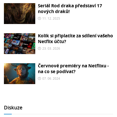
Seriál Rod draka představí 17
nových draků!
11. 12. 2025
Kolik si připlatíte za sdílení vašeho
Netflix účtu?
23. 03. 2026
Červnové premiéry na Netflixu -
na co se podívat?
07. 06. 2024
Diskuze