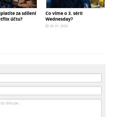
iplatíte za sdílení
Co víme o 3. sérii
flix účtu?
Wednesday?
26. 01. 2026