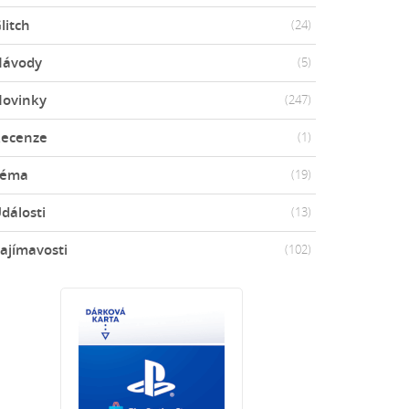
litch
(24)
Návody
(5)
ovinky
(247)
ecenze
(1)
Téma
(19)
dálosti
(13)
ajímavosti
(102)