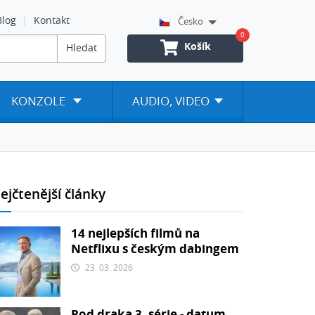
Blog
Kontakt
Česko
0
Košík
Hledat
KONZOLE
AUDIO, VIDEO
ejčtenější články
14 nejlepších filmů na
Netflixu s českým dabingem
23. 03. 2026
Rod draka 3. série - datum