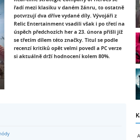
řadí mezi klasiku v daném žánru, to ostatně
potvrzují dva dříve vydané díly. Vývojáři z
Relic Entertainment vsadili však i po třetí na
úspěch předchozích her a 23. února přišli již
se třetím dílem této značky. Titul se podle
recenzí kritiků opět velmi povedl a PC verze
si aktuálně drží hodnocení kolem 80%.
K
 módy
A