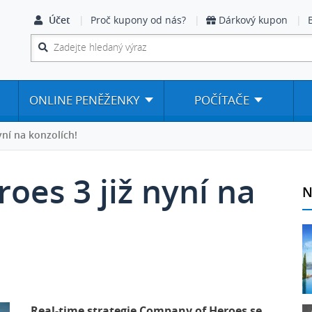
Účet
Proč kupony od nás?
Dárkový kupon
ONLINE PENĚŽENKY
POČÍTAČE
ní na konzolích!
es 3 již nyní na
N
Real-time strategie Company of Heroes se