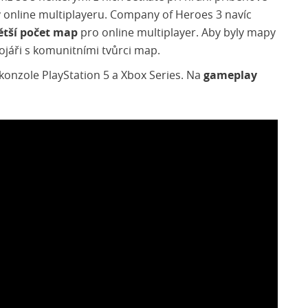
 online multiplayeru. Company of Heroes 3 navíc
ětší počet map
pro online multiplayer. Aby byly mapy
ojáři s komunitními tvůrci map.
konzole PlayStation 5 a Xbox Series. Na
gameplay