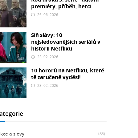
premiéry, příběh, herci
26. 06. 2026
Síň slávy: 10
nejsledovanějších seriálů v
historii Netflixu
23. 02. 2026
10 hororů na Netflixu, které
tě zaručeně vyděsí!
23. 02. 2026
ategorie
kce a slevy
(85)