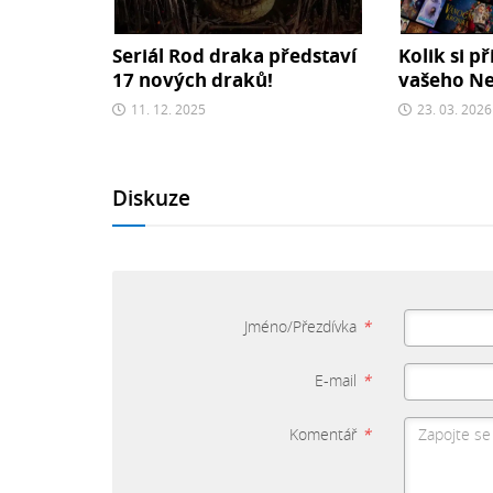
Seriál Rod draka představí
Kolik si př
17 nových draků!
vašeho Net
11. 12. 2025
23. 03. 2026
Diskuze
Jméno/Přezdívka
*
E-mail
*
Komentář
*