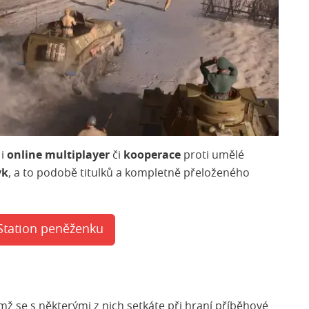
 i
online multiplayer
či
kooperace
proti umělé
yk
, a to podobě titulků a kompletně přeloženého
Station peněženku
emž se s některými z nich setkáte při hraní příběhové