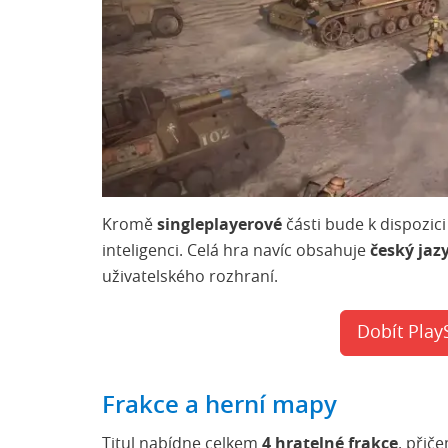
Kromě
singleplayerové
části bude k dispozici
inteligenci. Celá hra navíc obsahuje
český jaz
uživatelského rozhraní.
Dobít Play
Frakce a herní mapy
Titul nabídne celkem
4 hratelné frakce
, přič