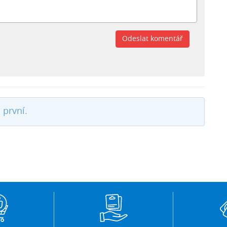
Odeslat komentář
 první.