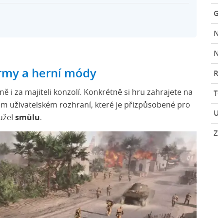
G
N
ormy a herní módy
R
i za majiteli konzolí. Konkrétně si hru zahrajete na
m uživatelském rozhraní, které je přizpůsobené pro
U
užel
smůlu
.
Z