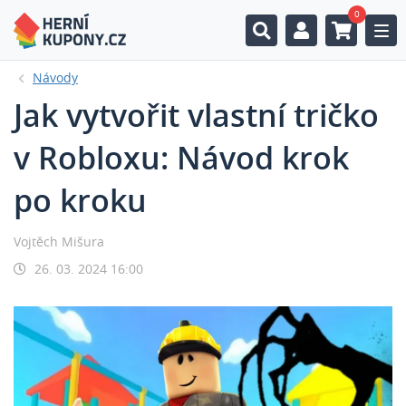
0
Togg
Návody
Jak vytvořit vlastní tričko
v Robloxu: Návod krok
po kroku
Vojtěch Mišura
26. 03. 2024 16:00