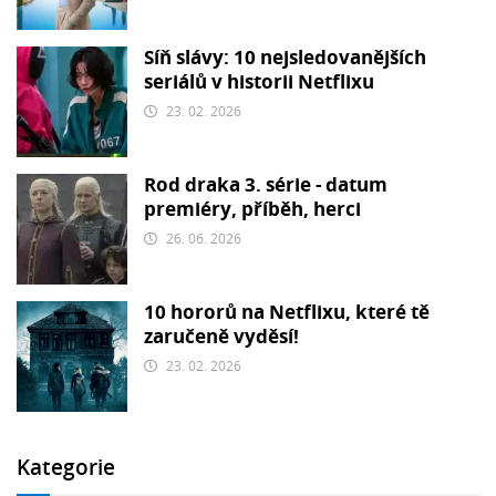
Síň slávy: 10 nejsledovanějších
seriálů v historii Netflixu
23. 02. 2026
Rod draka 3. série - datum
premiéry, příběh, herci
26. 06. 2026
10 hororů na Netflixu, které tě
zaručeně vyděsí!
23. 02. 2026
Kategorie