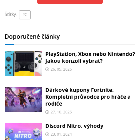
Štítky:
PC
Doporučené články
PlayStation, Xbox nebo Nintendo?
Jakou konzoli vybrat?
26. 05. 2026
Dárkové kupony Fortnite:
Kompletní průvodce pro hráče a
rodiče
27. 10. 2025
Discord Nitro: výhody
23. 01. 2024