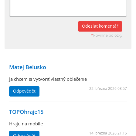
Odeslat komentář
*
Povinné položky
Matej Belusko
Ja chcem si vytvoriť vlastný oblečenie
22. března 2026 08:57
Odpovědět
TOPOhraje15
Hraju na mobile
14. března 2026 21:15