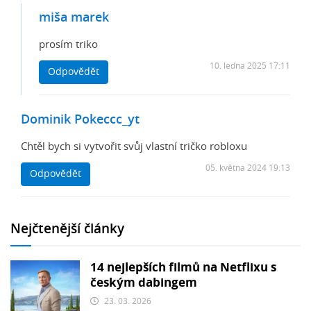
miša marek
prosím triko
10. ledna 2025 17:11
Odpovědět
Dominik Pokeccc_yt
Chtěl bych si vytvořit svůj vlastní tričko robloxu
05. května 2024 19:13
Odpovědět
Nejčtenější články
14 nejlepších filmů na Netflixu s
českým dabingem
23. 03. 2026