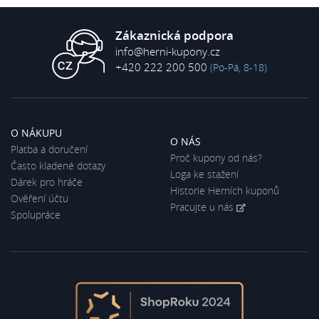
Zákaznická podpora
info@herni-kupony.cz
+420 222 200 500
(Po-Pá, 8-18)
O NÁKUPU
O NÁS
Platba a doručení
Proč kupony od nás?
Často kladené dotazy
Loga ke stažení
Dárek pro hráče
Historie Herních kuponů
Ověření účtu
Pracujte u nás
Spolupráce