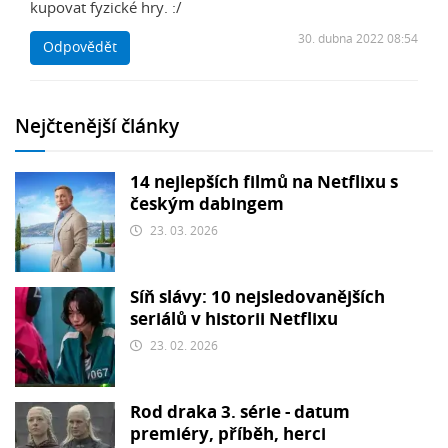
kupovat fyzické hry. :/
30. dubna 2022 08:54
Odpovědět
Nejčtenější články
14 nejlepších filmů na Netflixu s
českým dabingem
23. 03. 2026
Síň slávy: 10 nejsledovanějších
seriálů v historii Netflixu
23. 02. 2026
Rod draka 3. série - datum
premiéry, příběh, herci