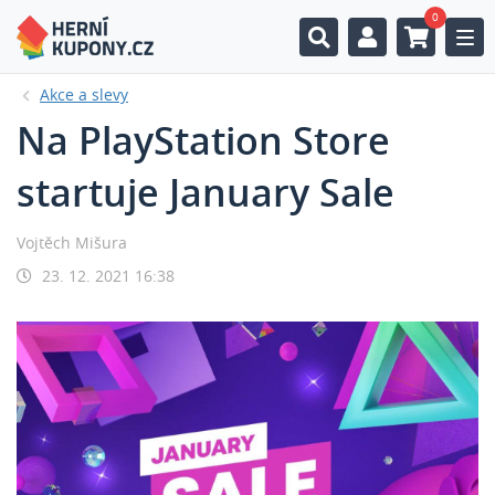
0
Togg
Akce a slevy
Na PlayStation Store
startuje January Sale
Vojtěch Mišura
23. 12. 2021 16:38