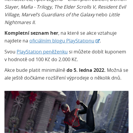
Slayer, Mafia - Trilogy, The Elder Scrolls V, Resident Evil
Village, Marvel’s Guardians of the Galaxy
nebo
Little
Nightmares II.
Kompletní seznam her
, na které se akce vztahuje
najdete na
oficiálním blogu PlayStationu
.
Svou
PlayStation peněženku
si můžete dobít kuponem
v hodnotě od 100 Kč do 2.000 Kč.
Akce bude platit minimálně
do 5. ledna 2022.
Možná se
ale ještě dočkáme rozšíření výprodeje o několik dnů.