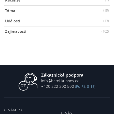
Recenze
(1)
Téma
(19)
Události
(13)
Zajímavosti
(102)
Zákaznická podpora
info@herni-kupony.cz
+420 222 200 500
(Po-Pá, 8-18)
O NÁKUPU
O NÁS