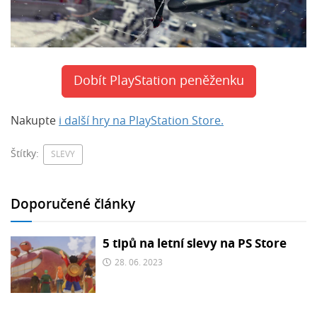
Dobít PlayStation peněženku
Nakupte
i další hry na PlayStation Store.
Štítky:
SLEVY
Doporučené články
5 tipů na letní slevy na PS Store
28. 06. 2023