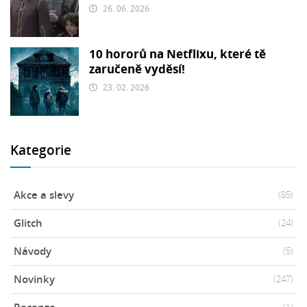
26. 06. 2026
10 hororů na Netflixu, které tě
zaručeně vyděsí!
23. 02. 2026
Kategorie
Akce a slevy
(85)
Glitch
(24)
Návody
(5)
Novinky
(247)