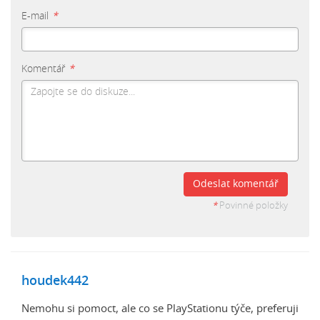
E-mail
*
Komentář
*
Odeslat komentář
*
Povinné položky
houdek442
Nemohu si pomoct, ale co se PlayStationu týče, preferuji