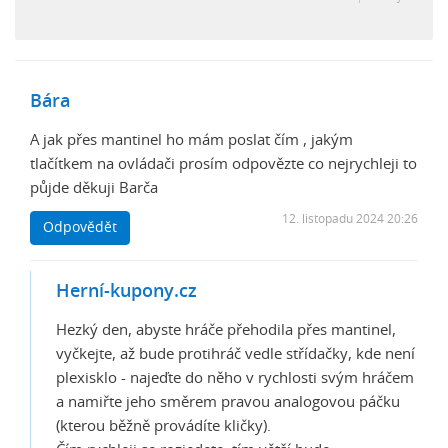
Bára
A jak přes mantinel ho mám poslat čím , jakým
tlačítkem na ovládači prosím odpovězte co nejrychleji to
půjde děkuji Barča
12. listopadu 2024 20:26
Odpovědět
Herní-kupony.cz
Hezký den, abyste hráče přehodila přes mantinel,
vyčkejte, až bude protihráč vedle střídačky, kde není
plexisklo - najeďte do něho v rychlosti svým hráčem
a namiřte jeho směrem pravou analogovou páčku
(kterou běžně provádíte kličky).