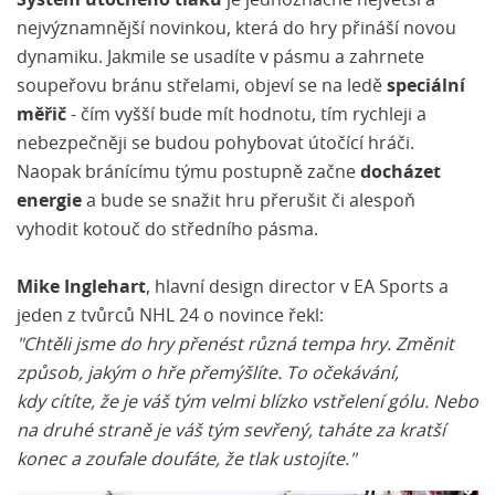
Systém útočného tlaku
je jednoznačně největší a
nejvýznamnější novinkou, která do hry přináší novou
dynamiku. Jakmile se usadíte v pásmu a zahrnete
soupeřovu bránu střelami, objeví se na ledě
speciální
měřič
- čím vyšší bude mít hodnotu, tím rychleji a
nebezpečněji se budou pohybovat útočící hráči.
Naopak bránícímu týmu postupně začne
docházet
energie
a bude se snažit hru přerušit či alespoň
vyhodit kotouč do středního pásma.
Mike Inglehart
, hlavní design director v EA Sports a
jeden z tvůrců NHL 24 o novince řekl:
"Chtěli jsme do hry přenést různá tempa hry. Změnit
způsob, jakým o hře přemýšlíte. To očekávání,
kdy cítíte, že je váš tým velmi blízko vstřelení gólu. Nebo
na druhé straně je váš tým sevřený, taháte za kratší
konec a zoufale doufáte, že tlak ustojíte."