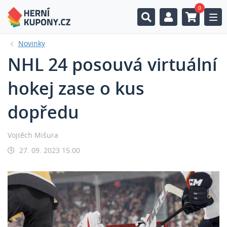
0
Togg
Novinky
NHL 24 posouvá virtuální
hokej zase o kus
dopředu
Vojtěch Mišura
27. 09. 2023 15:00