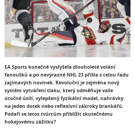
EA Sports konečně vyslyšela dlouholeté volání
fanoušků a po nevýrazné NHL 23 přišla s celou řadu
zajímavých novinek. Revoluční je zejména nový
systém vytváření tlaku, který odměňuje vaše
útočné úsilí, vylepšený fyzikální model, nahrávky
na jeden dotek nebo reflexivní zákroky brankářů.
Podaří se letos tvůrcům přiblížit skutečnému
hokejovému zážitku?