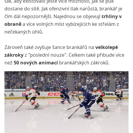
tak, aby existovalo ještě více možností, jak se puk
dostane do sítě. Jak ofenzivní tlak narůstá, brankář je
čím dál nepozornější. Najednou se objevují
trhliny v
obraně
a více volných míst vybízejících ke střelám z
nečekaných úhlů.
Zároveň také zvyšuje šance brankářů na
velkolepé
zákroky
z "poslední nouze". Celkem také přibude více
než
50 nových animací
brankářských zákroků.