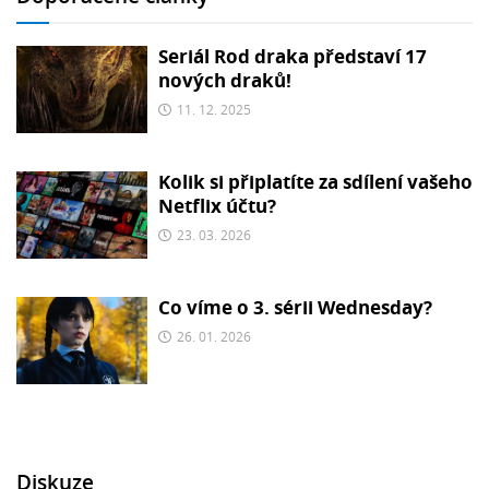
Seriál Rod draka představí 17
nových draků!
11. 12. 2025
Kolik si připlatíte za sdílení vašeho
Netflix účtu?
23. 03. 2026
Co víme o 3. sérii Wednesday?
26. 01. 2026
Diskuze