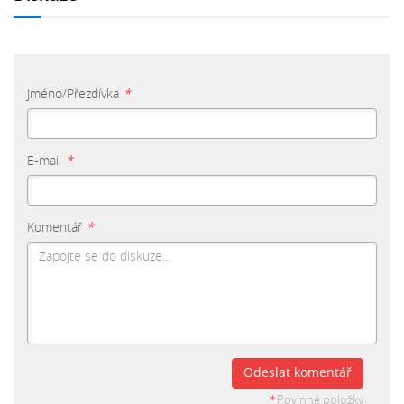
Jméno/Přezdívka
*
E-mail
*
Komentář
*
Odeslat komentář
*
Povinné položky