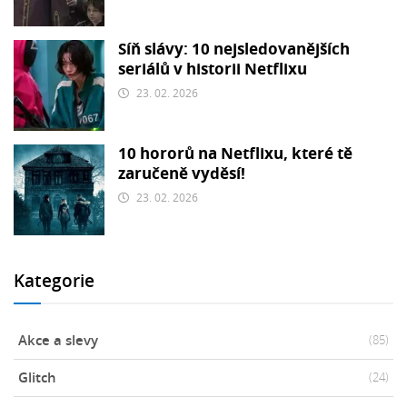
Síň slávy: 10 nejsledovanějších
seriálů v historii Netflixu
23. 02. 2026
10 hororů na Netflixu, které tě
zaručeně vyděsí!
23. 02. 2026
Kategorie
Akce a slevy
(85)
Glitch
(24)