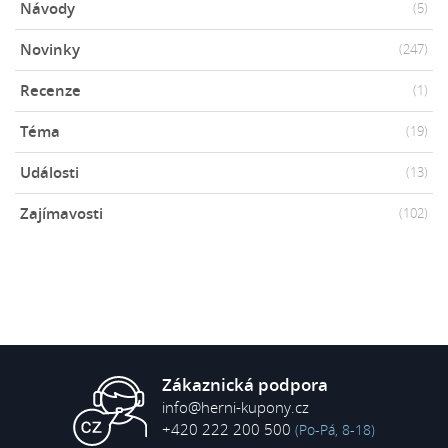
Návody
(5)
Novinky
(247)
Recenze
(1)
Téma
(19)
Události
(13)
Zajímavosti
(102)
Zákaznická podpora
info@herni-kupony.cz
+420 222 200 500
(Po-Pá, 8-18)