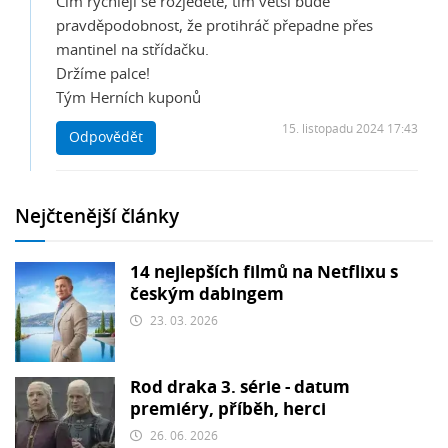
Čím rychleji se rozjedete, tím větší bude
pravděpodobnost, že protihráč přepadne přes
mantinel na střídačku.
Držíme palce!
Tým Herních kuponů
15. listopadu 2024 17:43
Odpovědět
Nejčtenější články
14 nejlepších filmů na Netflixu s
českým dabingem
23. 03. 2026
Rod draka 3. série - datum
premiéry, příběh, herci
26. 06. 2026