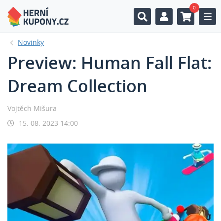
0
Togg
Novinky
Preview: Human Fall Flat:
Dream Collection
Vojtěch Mišura
15. 08. 2023 14:00