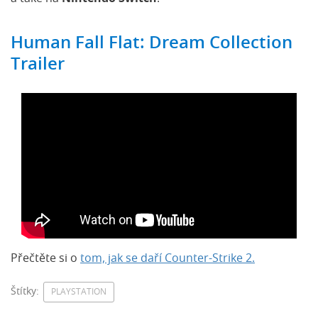
Human Fall Flat: Dream Collection
Trailer
Přečtěte si o
tom, jak se daří Counter-Strike 2.
Štítky:
PLAYSTATION