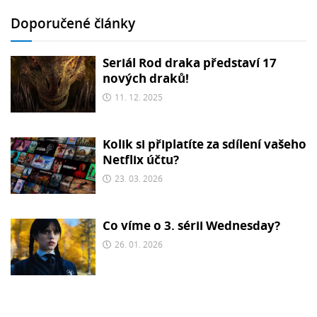
Doporučené články
Seriál Rod draka představí 17
nových draků!
11. 12. 2025
Kolik si připlatíte za sdílení vašeho
Netflix účtu?
23. 03. 2026
Co víme o 3. sérii Wednesday?
26. 01. 2026