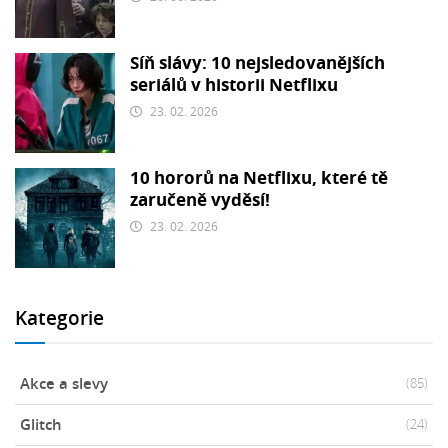
Síň slávy: 10 nejsledovanějších
seriálů v historii Netflixu
23. 02. 2026
10 hororů na Netflixu, které tě
zaručeně vyděsí!
23. 02. 2026
Kategorie
Akce a slevy
(85)
Glitch
(24)