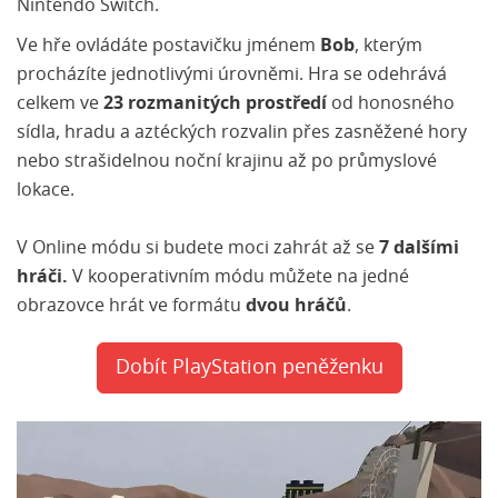
Nintendo Switch.
Ve hře ovládáte postavičku jménem
Bob
, kterým
procházíte jednotlivými úrovněmi. Hra se odehrává
celkem ve
23 rozmanitých prostředí
od honosného
sídla, hradu a aztéckých rozvalin přes zasněžené hory
nebo strašidelnou noční krajinu až po průmyslové
lokace.
V Online módu si budete moci zahrát až se
7 dalšími
hráči.
V kooperativním módu můžete na jedné
obrazovce hrát ve formátu
dvou hráčů
.
Dobít PlayStation peněženku