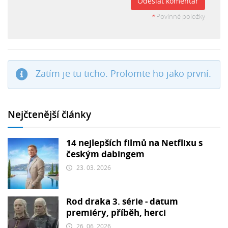
Odeslat komentář
*
Povinné položky
Zatím je tu ticho. Prolomte ho jako první.
Nejčtenější články
14 nejlepších filmů na Netflixu s
českým dabingem
23. 03. 2026
Rod draka 3. série - datum
premiéry, příběh, herci
26. 06. 2026