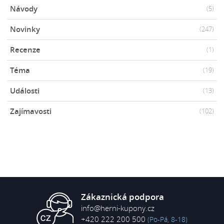
Návody
(5)
Novinky
(247)
Recenze
(1)
Téma
(19)
Události
(13)
Zajímavosti
(102)
Zákaznická podpora
info@herni-kupony.cz
+420 222 200 500
(Po-Pá, 8-18)