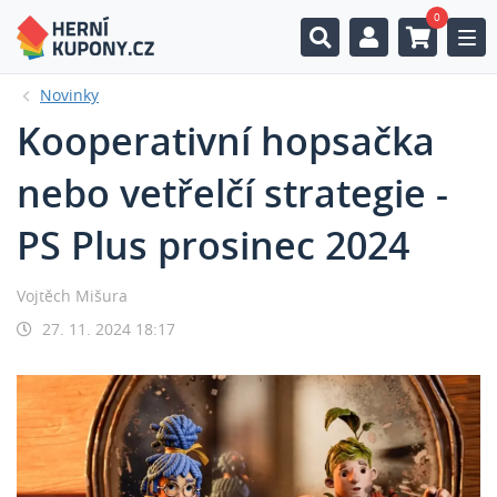
0
Togg
Novinky
Kooperativní hopsačka
nebo vetřelčí strategie -
PS Plus prosinec 2024
Vojtěch Mišura
27. 11. 2024 18:17