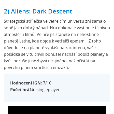
2) Aliens: Dark Descent
Strategická střílečka ve vetřelčím univerzu zní sama o
sobě jako dobrý nápad. Hra dokonale vystihuje tísnivou
atmosféru filmů. Ve hře přistanete na nehostinné
planetě Lethe, kde dojde k vetřelčí epidemii. Z toho
důvodu je na planetě vyhlášena karanténa, vaše
posádka se v tu chvíli bohužel nachází poblíž planety a
kvůli poruše jí nezbývá nic jiného, než přistát na
povrchu plném smrtících emzáků.
Hodnocení IGN:
7/10
Počet hráčů:
singleplayer