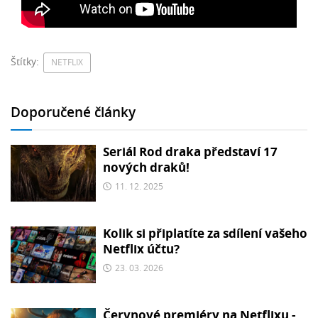
Štítky:
NETFLIX
Doporučené články
Seriál Rod draka představí 17
nových draků!
11. 12. 2025
Kolik si připlatíte za sdílení vašeho
Netflix účtu?
23. 03. 2026
Červnové premiéry na Netflixu -