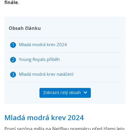
finále.
Obsah článku
Mladá modrá krev 2024
Young Royals příběh
Mladá modrá krev natáčení
Mladá modrá krev Wilhelm, Simon a další postavy
Zobrazit celý obsah
Mladá modrá krev Netflix 2024 Trailer (Datum
premiéry na Netflix: 11. března 2024)
Mladá modrá krev 2024
První sezóna měla na Netflixu premiéru před třemi lety.