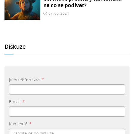
na co se podívat?
07. 06. 2024
Diskuze
Jméno/Přezdívka
*
E-mail
*
Komentář
*