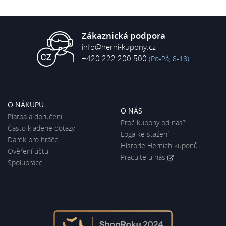
Zákaznická podpora
info@herni-kupony.cz
+420 222 200 500
(Po-Pá, 8-18)
O NÁKUPU
O NÁS
Platba a doručení
Proč kupony od nás?
Často kladené dotazy
Loga ke stažení
Dárek pro hráče
Historie Herních kuponů
Ověření účtu
Pracujte u nás
Spolupráce