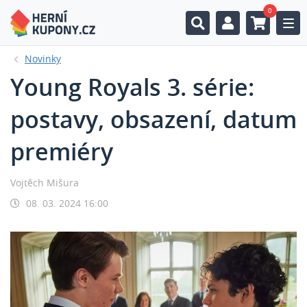
0
Togg
Novinky
Young Royals 3. série:
postavy, obsazení, datum
premiéry
Vojtěch Mišura
08. 03. 2024 16:00