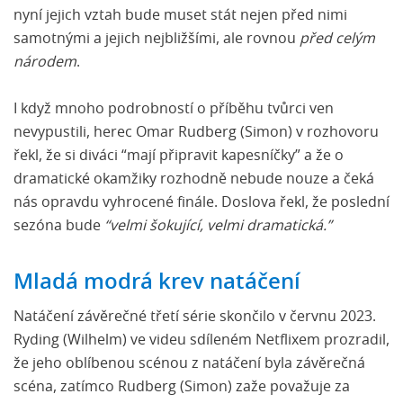
nyní jejich vztah bude muset stát nejen před nimi
samotnými a jejich nejbližšími, ale rovnou
před celým
národem
.
I když mnoho podrobností o příběhu tvůrci ven
nevypustili, herec Omar Rudberg (Simon) v rozhovoru
řekl, že si diváci “mají připravit kapesníčky” a že o
dramatické okamžiky rozhodně nebude nouze a čeká
nás opravdu vyhrocené finále. Doslova řekl, že poslední
sezóna bude
“velmi šokující, velmi dramatická.”
Mladá modrá krev natáčení
Natáčení závěrečné třetí série skončilo v červnu 2023.
Ryding (Wilhelm) ve videu sdíleném Netflixem prozradil,
že jeho oblíbenou scénou z natáčení byla závěrečná
scéna, zatímco Rudberg (Simon) zaže považuje za