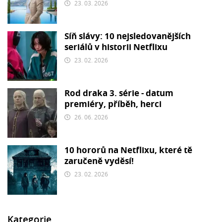
23. 03. 2026
Síň slávy: 10 nejsledovanějších
seriálů v historii Netflixu
23. 02. 2026
Rod draka 3. série - datum
premiéry, příběh, herci
26. 06. 2026
10 hororů na Netflixu, které tě
zaručeně vyděsí!
23. 02. 2026
Kategorie