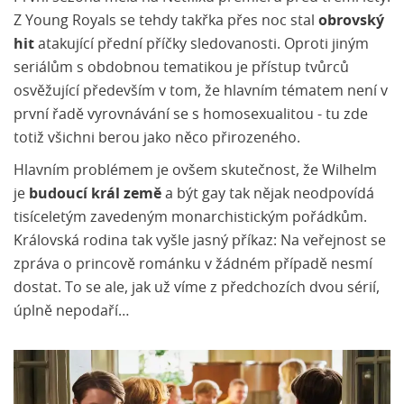
Z Young Royals se tehdy takřka přes noc stal
obrovský
hit
atakující přední příčky sledovanosti. Oproti jiným
seriálům s obdobnou tematikou je přístup tvůrců
osvěžující především v tom, že hlavním tématem není v
první řadě vyrovnávání se s homosexualitou - tu zde
totiž všichni berou jako něco přirozeného.
Hlavním problémem je ovšem skutečnost, že Wilhelm
je
budoucí král země
a být gay tak nějak neodpovídá
tisíceletým zavedeným monarchistickým pořádkům.
Královská rodina tak vyšle jasný příkaz: Na veřejnost se
zpráva o princově románku v žádném případě nesmí
dostat. To se ale, jak už víme z předchozích dvou sérií,
úplně nepodaří…