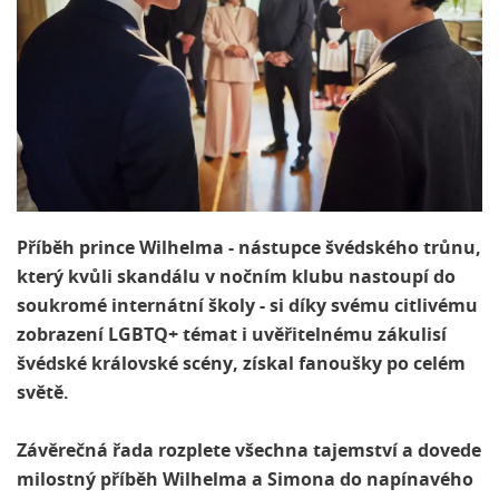
Příběh prince Wilhelma - nástupce švédského trůnu,
který kvůli skandálu v nočním klubu nastoupí do
soukromé internátní školy - si díky svému citlivému
zobrazení LGBTQ+ témat i uvěřitelnému zákulisí
švédské královské scény, získal fanoušky po celém
světě.
Závěrečná řada rozplete všechna tajemství a dovede
milostný příběh Wilhelma a Simona do napínavého