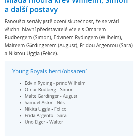
Mladá modrá krev Wilhelm, Simon
a další postavy
Fanoušci seriály jistě ocení skutečnost, že se vrátí
všichni hlavní představitelé včele s Omarem
Rudbergem (Simon), Edvinem Rydingem (Wilhelm),
Malteem Gårdingerem (August), Fridou Argentou (Sara)
a Nikitou Uggla (Felice).
Young Royals herci/obsazení
Edvin Ryding - princ Wilhelm
Omar Rudberg - Simon
Malte Gardinger - August
Samuel Astor - Nils
Nikita Uggla - Felice
Frida Argento - Sara
Uno Elger - Walter