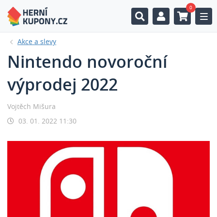
0
Togg
Akce a slevy
Nintendo novoroční
výprodej 2022
Vojtěch Mišura
03. 01. 2022 11:30