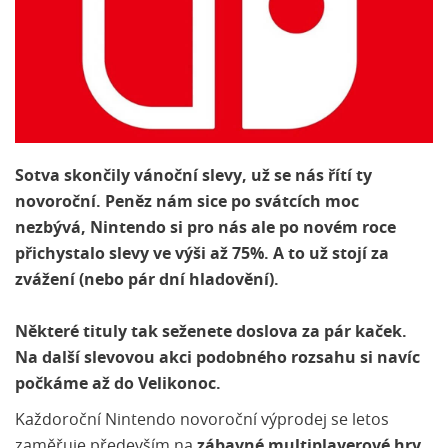
Sotva skončily vánoční slevy, už se nás řítí ty
novoroční. Peněz nám sice po svátcích moc
nezbývá, Nintendo si pro nás ale po novém roce
přichystalo slevy ve výši až 75%. A to už stojí za
zvážení (nebo pár dní hladovění).
Některé tituly tak seženete doslova za pár kaček.
Na další slevovou akci podobného rozsahu si navíc
počkáme až do Velikonoc.
Každoroční Nintendo novoroční výprodej se letos
zaměřuje především na
zábavné multiplayerové hry
.