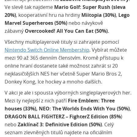
Ve slevě tak najdeme
Mario Golf: Super Rush (sleva
20%)
, kooperativní hru na hrdiny
Miitopia (30%)
,
Lego
Marvel Superheroes (50%)
nebo návykově
zábavný
Overcooked! All You Can Eat (50%).
Všechny multiplayerové tituly si zahrajete pomocí
Nintendo Switch Online Membership
. Vybírat můžete
mezi 90 až 365 denním členstvím. Kromě přístupu k
online hraní dostanete také možnost zahrát si 20
nejklasičtějších NES her včetně Super Mario Bros 2,
Donkey Kong, Ice hockey a mnoho dalších.
V akci je ale i spousta výborných singleplayerových her.
Mezi ty nejlepší z nich patří
Fire Emblem: Three
houses (33%),
NEO: The Worlds Ends With You (50%)
,
DRAGON BALL FIGHTERZ – FighterZ
Edition (85%
)
nebo
Zaklínač 3: Definitive Edition (50%)
. Celý
seznam zlevněných titulů najdete na oficiálním