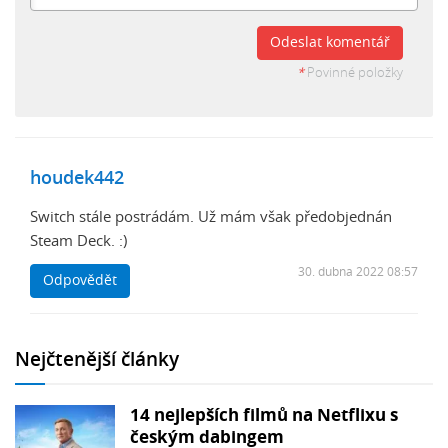
Odeslat komentář
*
Povinné položky
houdek442
Switch stále postrádám. Už mám však předobjednán
Steam Deck. :)
30. dubna 2022 08:57
Odpovědět
Nejčtenější články
14 nejlepších filmů na Netflixu s
českým dabingem