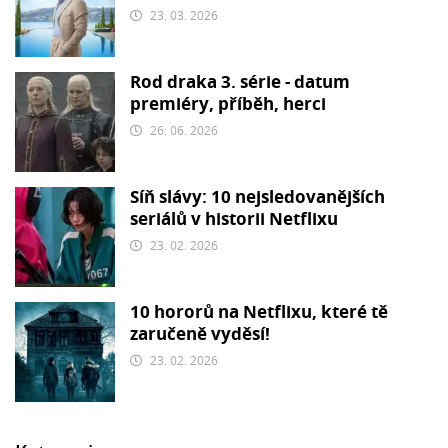
23. 03. 2026
Rod draka 3. série - datum
premiéry, příběh, herci
26. 06. 2026
Síň slávy: 10 nejsledovanějších
seriálů v historii Netflixu
23. 02. 2026
10 hororů na Netflixu, které tě
zaručeně vyděsí!
23. 02. 2026