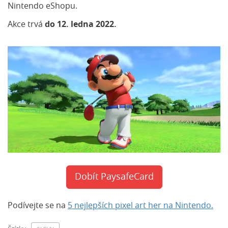
Nintendo eShopu.
Akce trvá
do 12. ledna 2022.
Dobít PaysafeCard
Podívejte se na
5 nejlepších pixel art her na Nintendo.