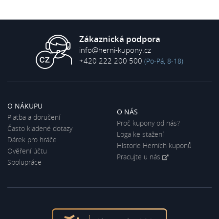
Zákaznická podpora
info@herni-kupony.cz
+420 222 200 500
(Po-Pá, 8-18)
O NÁKUPU
O NÁS
Platba a doručení
Proč kupony od nás?
Často kladené dotazy
Loga ke stažení
Dárek pro hráče
Historie Herních kuponů
Ověření účtu
Pracujte u nás
Spolupráce